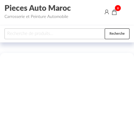
Aller au contenu
Pieces Auto Maroc
0
Carrosserie et Peinture Automobile
Recherche pour :
Recherche