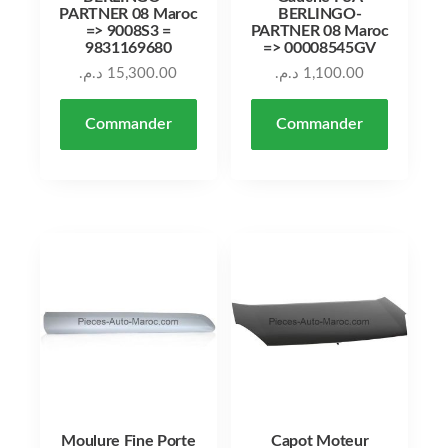
PARTNER 08 Maroc
BERLINGO-
=> 9008S3 =
PARTNER 08 Maroc
9831169680
=> 00008545GV
د.م.
15,300.00
د.م.
1,100.00
Commander
Commander
Moulure Fine Porte
Capot Moteur