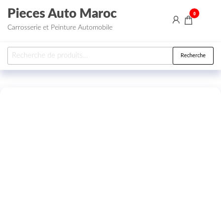
Aller au contenu
Pieces Auto Maroc
0
Carrosserie et Peinture Automobile
Recherche pour :
Recherche