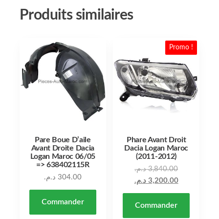
Produits similaires
Promo !
Pare Boue D’aile
Phare Avant Droit
Avant Droite Dacia
Dacia Logan Maroc
Logan Maroc 06/05
(2011-2012)
=> 638402115R
د.م.
3,840.00
د.م.
304.00
د.م.
3,200.00
Commander
Commander