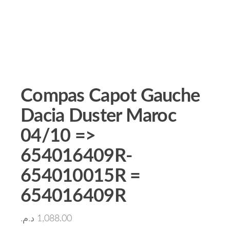
Compas Capot Gauche
Dacia Duster Maroc
04/10 =>
654016409R-
654010015R =
654016409R
د.م.
1,088.00