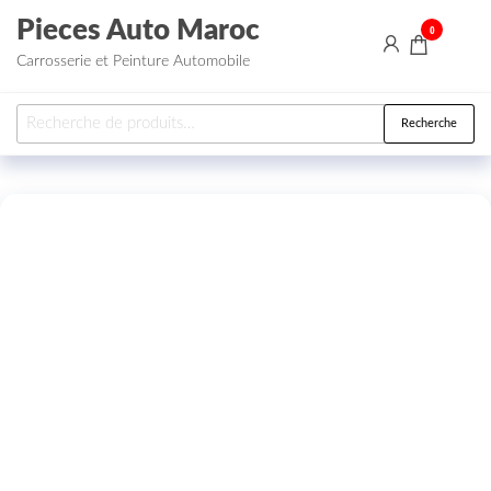
Aller au contenu
Pieces Auto Maroc
0
Carrosserie et Peinture Automobile
Recherche pour :
Recherche