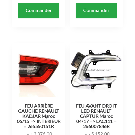
Commander
Commander
FEU ARRIÈRE
FEU AVANT DROIT
GAUCHE RENAULT
LED RENAULT
KADJAR Maroc
CAPTUR Maroc
06/15 => INTÉRIEUR
04/17 => LAC111 =
= 265550151R
266007846R
د.م.
3,376.00
د.م.
5,152.00