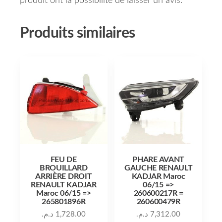
produit ont la possibilité de laisser un avis.
Produits similaires
FEU DE
PHARE AVANT
BROUILLARD
GAUCHE RENAULT
ARRIÈRE DROIT
KADJAR Maroc
RENAULT KADJAR
06/15 =>
Maroc 06/15 =>
260600217R =
265801896R
260600479R
د.م.
1,728.00
د.م.
7,312.00