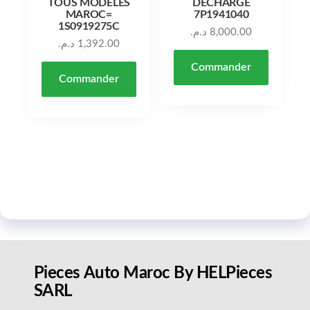
TOUS MODÈLES
DÉCHARGE
MAROC=
7P1941040
1S0919275C
د.م.
8,000.00
د.م.
1,392.00
Commander
Commander
Pieces Auto Maroc By HELPieces
SARL