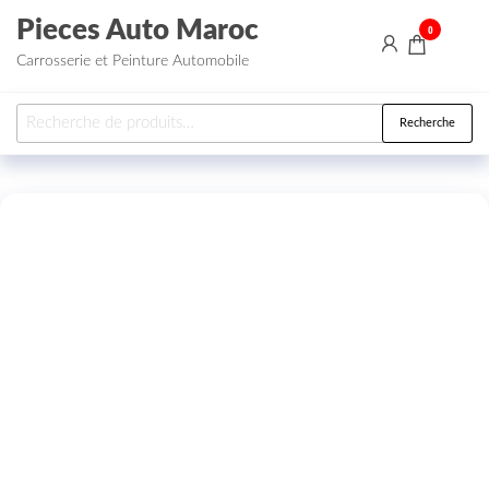
Aller au contenu
Pieces Auto Maroc
0
Carrosserie et Peinture Automobile
Recherche pour :
Recherche