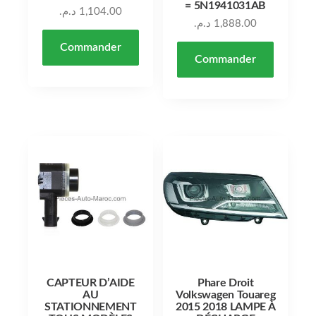
= 5N1941031AB
د.م.
1,104.00
د.م.
1,888.00
Commander
Commander
CAPTEUR D’AIDE
Phare Droit
AU
Volkswagen Touareg
STATIONNEMENT
2015 2018 LAMPE À