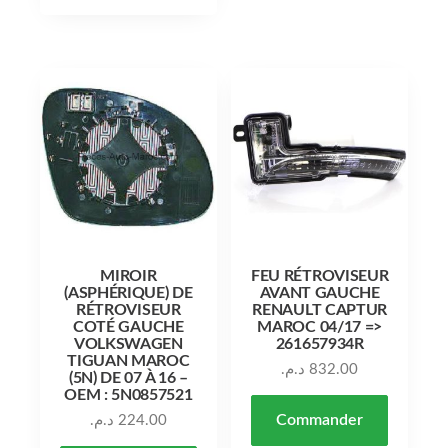
MIROIR
FEU RÉTROVISEUR
(ASPHÉRIQUE) DE
AVANT GAUCHE
RÉTROVISEUR
RENAULT CAPTUR
COTÉ GAUCHE
MAROC 04/17 =>
VOLKSWAGEN
261657934R
TIGUAN MAROC
د.م.
832.00
(5N) DE 07 À 16 –
OEM : 5N0857521
Commander
د.م.
224.00