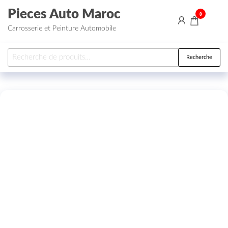
Aller au contenu
Pieces Auto Maroc
0
Carrosserie et Peinture Automobile
Recherche pour :
Recherche