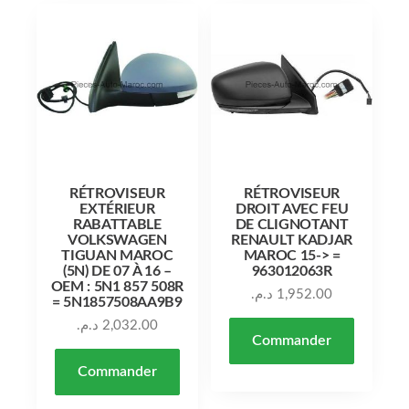
RÉTROVISEUR
RÉTROVISEUR
EXTÉRIEUR
DROIT AVEC FEU
RABATTABLE
DE CLIGNOTANT
VOLKSWAGEN
RENAULT KADJAR
TIGUAN MAROC
MAROC 15-> =
(5N) DE 07 À 16 –
963012063R
OEM : 5N1 857 508R
د.م.
1,952.00
= 5N1857508AA9B9
د.م.
2,032.00
Commander
Commander