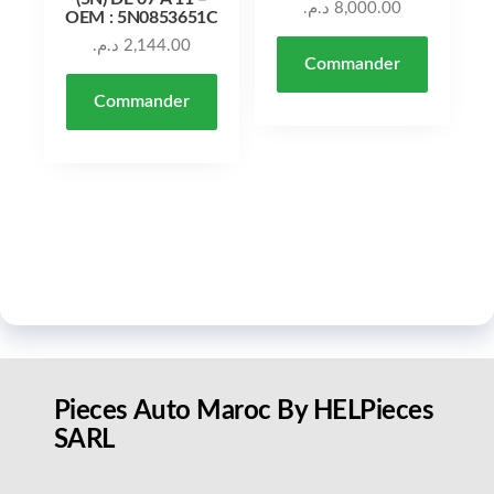
د.م.
8,000.00
OEM : 5N0853651C
د.م.
2,144.00
Commander
Commander
Pieces Auto Maroc By HELPieces
SARL