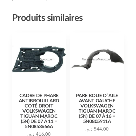
Produits similaires
CADRE DE PHARE
PARE BOUE D’ AILE
ANTIBROUILLARD
AVANT GAUCHE
COTÉ DROIT
VOLKSWAGEN
VOLKSWAGEN
TIGUAN MAROC
TIGUAN MAROC
(5N) DE 07 À 16 =
(5N) DE 07 À 11 =
5N0805911A
5N0853666A
د.م.
544.00
د.م.
416.00