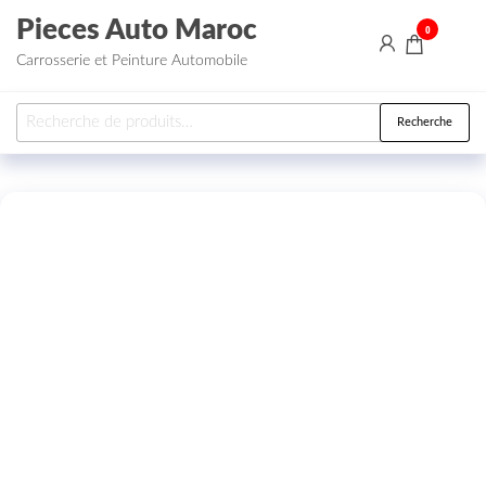
Aller au contenu
Pieces Auto Maroc
0
Carrosserie et Peinture Automobile
Recherche pour :
Recherche