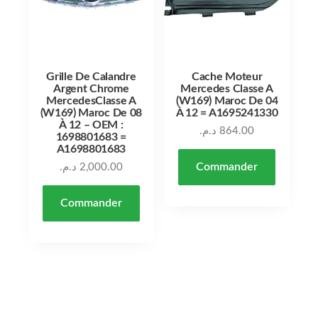
Grille De Calandre
Cache Moteur
Argent Chrome
Mercedes Classe A
MercedesClasse A
(W169) Maroc De 04
(W169) Maroc De 08
À 12 = A1695241330
À 12 – OEM :
د.م.
864.00
1698801683 =
A1698801683
Commander
د.م.
2,000.00
Commander