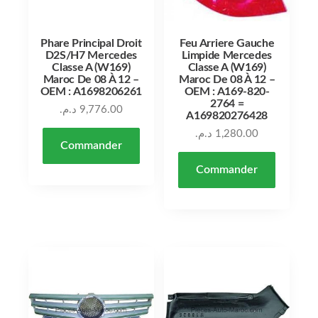
Phare Principal Droit
Feu Arriere Gauche
D2S/H7 Mercedes
Limpide Mercedes
Classe A (W169)
Classe A (W169)
Maroc De 08 À 12 –
Maroc De 08 À 12 –
OEM : A1698206261
OEM : A169-820-
2764 =
د.م.
9,776.00
A169820276428
د.م.
1,280.00
Commander
Commander