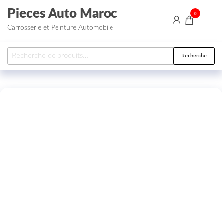
Aller au contenu
Pieces Auto Maroc
0
Carrosserie et Peinture Automobile
Recherche pour :
Recherche