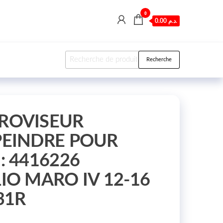
0
0.00 د.م.
Recherche pour :
Recherche
ROVISEUR
PEINDRE POUR
: 4416226
IO MARO IV 12-16
31R