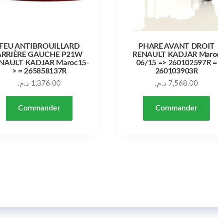
FEU ANTIBROUILLARD
PHARE AVANT DROIT
ARRIÈRE GAUCHE P21W
RENAULT KADJAR Maro
NAULT KADJAR Maroc15-
06/15 => 260102597R =
> = 265858137R
260103903R
د.م.
1,376.00
د.م.
7,568.00
Commander
Commander