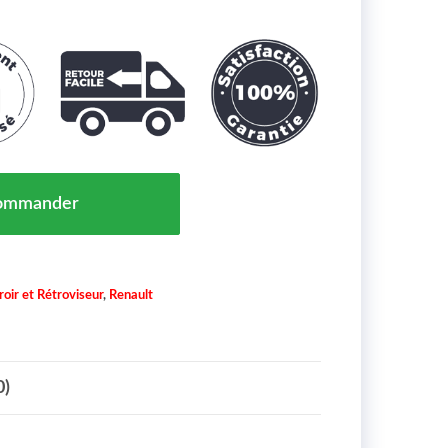
TROVISEUR GAUCHE À PEINDRE POUR RÉFÉRENCE : 44
ommander
roir et Rétroviseur
,
Renault
0)