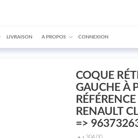
□
LIVRAISON
A PROPOS
CONNEXION
COQUE RÉT
GAUCHE À 
RÉFÉRENCE 
RENAULT CL
=> 9637326
د.م.
304.00