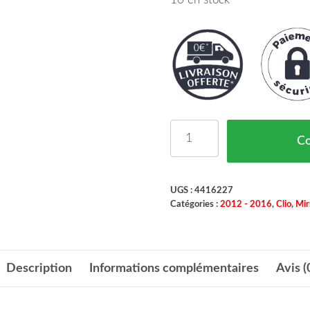
10 en stock
quantité de COQUE RÉ
C
UGS :
4416227
Catégories :
2012 - 2016
,
Clio
,
Mir
Description
Informations complémentaires
Avis (