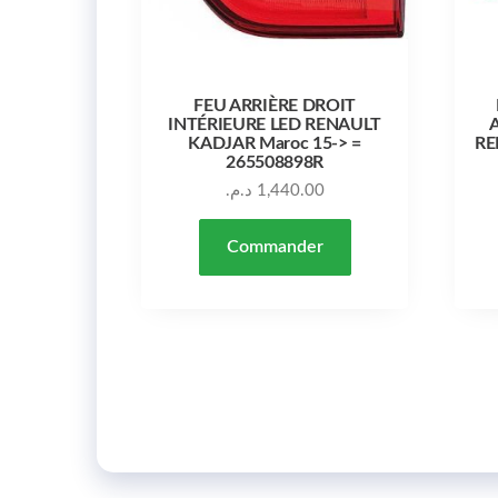
FEU ARRIÈRE DROIT
INTÉRIEURE LED RENAULT
KADJAR Maroc 15-> =
RE
265508898R
د.م.
1,440.00
Commander