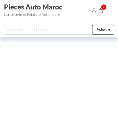
Aller au contenu
Pieces Auto Maroc
0
Carrosserie et Peinture Automobile
Recherche pour :
Recherche