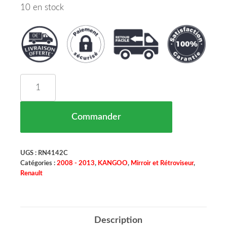
10 en stock
quantité de Coque Retroviseur Noir Droit Renaul
Commander
UGS :
RN4142C
Catégories :
2008 - 2013
,
KANGOO
,
Mirroir et Rétroviseur
,
Renault
Description