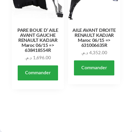
PARE BOUE D’ AILE
AILE AVANT DROITE
AVANT GAUCHE
RENAULT KADJAR
RENAULT KADJAR
Maroc 06/15 =>
Maroc 06/15 =>
631006635R
638418554R
د.م.
4,352.00
د.م.
1,696.00
Commander
Commander