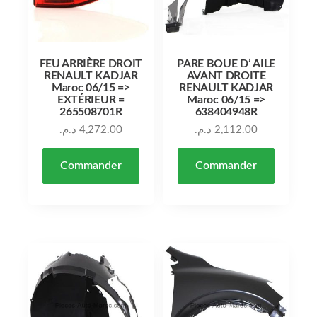
FEU ARRIÈRE DROIT
PARE BOUE D’ AILE
RENAULT KADJAR
AVANT DROITE
Maroc 06/15 =>
RENAULT KADJAR
EXTÉRIEUR =
Maroc 06/15 =>
265508701R
638404948R
د.م.
4,272.00
د.م.
2,112.00
Commander
Commander