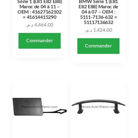
Série 1 (E81 E82 E88)
BMW Série 1 (E81
Maroc de 04 à 11 –
E82 E88) Maroc de
OEM : 41627162102
04 à 07 – OEM :
= 41614415290
5111-7136-632 =
51117136632
د.م.
4,464.00
د.م.
1,424.00
Commander
Commander