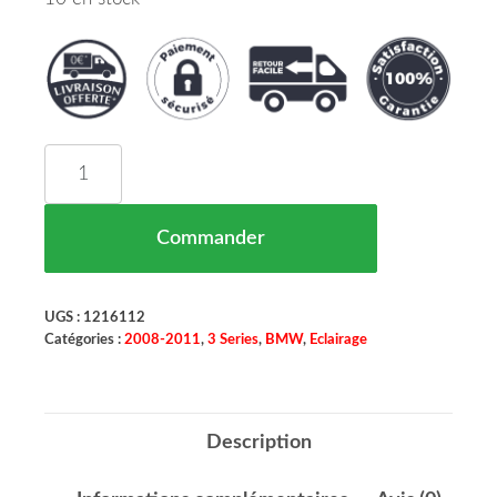
quantité de Cuvelage Phare Droit à partir de 20
Commander
UGS :
1216112
Catégories :
2008-2011
,
3 Series
,
BMW
,
Eclairage
Description