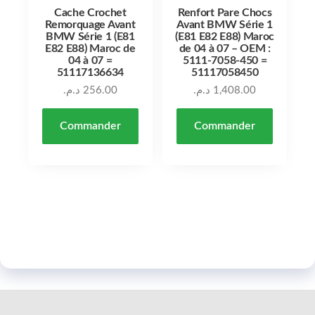
Cache Crochet
Renfort Pare Chocs
Remorquage Avant
Avant BMW Série 1
BMW Série 1 (E81
(E81 E82 E88) Maroc
E82 E88) Maroc de
de 04 à 07 – OEM :
04 à 07 =
5111-7058-450 =
51117136634
51117058450
د.م.
256.00
د.م.
1,408.00
Commander
Commander