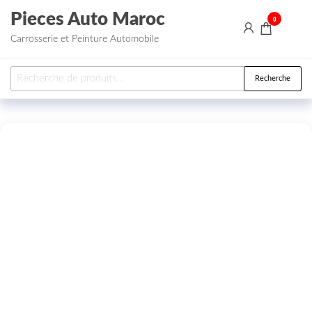
Aller au contenu
Pieces Auto Maroc
0
Carrosserie et Peinture Automobile
Recherche pour :
Recherche