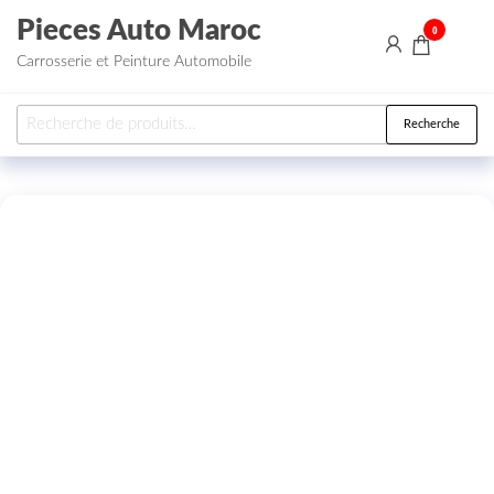
Aller au contenu
Pieces Auto Maroc
0
Carrosserie et Peinture Automobile
Recherche pour :
Recherche