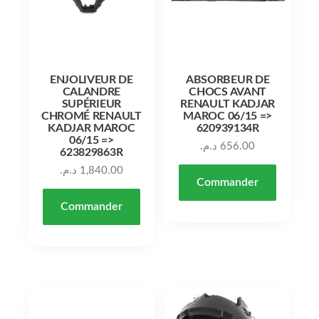
ENJOLIVEUR DE
ABSORBEUR DE
CALANDRE
CHOCS AVANT
SUPÉRIEUR
RENAULT KADJAR
CHROMÉ RENAULT
MAROC 06/15 =>
KADJAR MAROC
620939134R
06/15 =>
د.م.
656.00
623829863R
د.م.
1,840.00
Commander
Commander