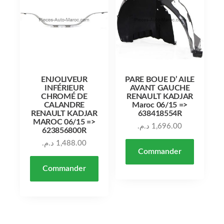
ENJOLIVEUR
PARE BOUE D’ AILE
INFÉRIEUR
AVANT GAUCHE
CHROMÉ DE
RENAULT KADJAR
CALANDRE
Maroc 06/15 =>
RENAULT KADJAR
638418554R
MAROC 06/15 =>
د.م.
1,696.00
623856800R
د.م.
1,488.00
Commander
Commander