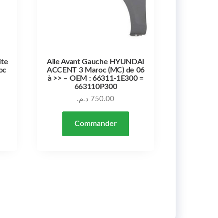
ite
Aile Avant Gauche HYUNDAI
oc
ACCENT 3 Maroc (MC) de 06
à >> – OEM : 66311-1E300 =
663110P300
د.م.
750.00
Commander