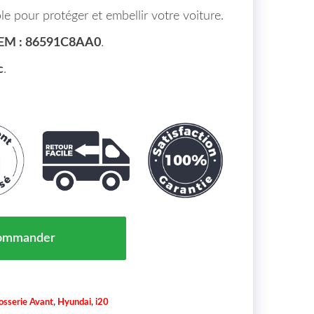
e pour protéger et embellir votre voiture.
EM : 86591C8AA0
.
c
.
 Pare Chocs Avant HYUNDAI I20 Maroc 07/18 => 86591
ommander
osserie Avant
,
Hyundai
,
i20