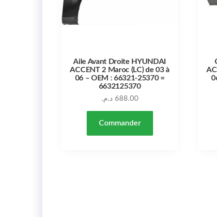
Aile Avant Droite HYUNDAI
ACCENT 2 Maroc (LC) de 03 à
AC
06 – OEM : 66321-25370 =
0
6632125370
د.م.
688.00
Commander