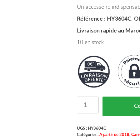
Un accessoire indispensabl
Référence : HY3604C
,
O
Livraison rapide au Maro
10 en stock
quantité de Déflecteur
C
UGS :
HY3604C
Catégories :
A partir de 2018
,
Carr