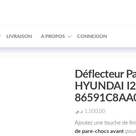
□
LIVRAISON
A PROPOS
CONNEXION
Déflecteur P
HYUNDAI I2
86591C8AA
د.م.
1,500.00
Ajoutez une touche de fin
de pare-chocs avant
pou