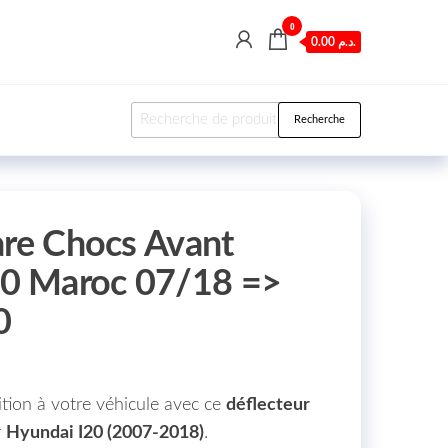
0
0.00 د.م.
Recherche pour :
Recherche
are Chocs Avant
0 Maroc 07/18 =>
0
ition à votre véhicule avec ce
déflecteur
r
Hyundai I20 (2007-2018)
.