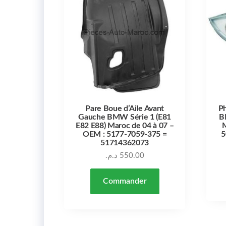
Pare Boue d’Aile Avant
Ph
Gauche BMW Série 1 (E81
B
E82 E88) Maroc de 04 à 07 –
M
OEM : 5177-7059-375 =
5
51714362073
د.م.
550.00
Commander