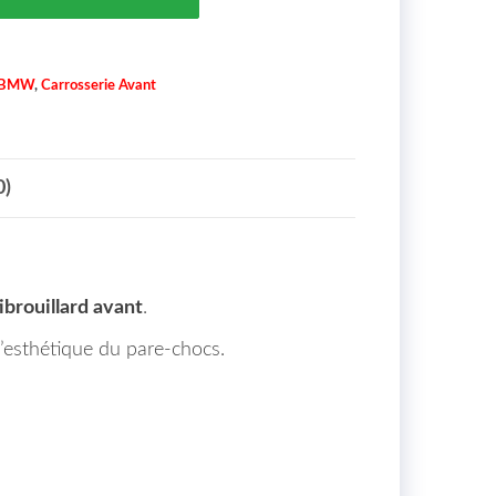
BMW
,
Carrosserie Avant
0)
ibrouillard avant
.
l’esthétique du pare-chocs.