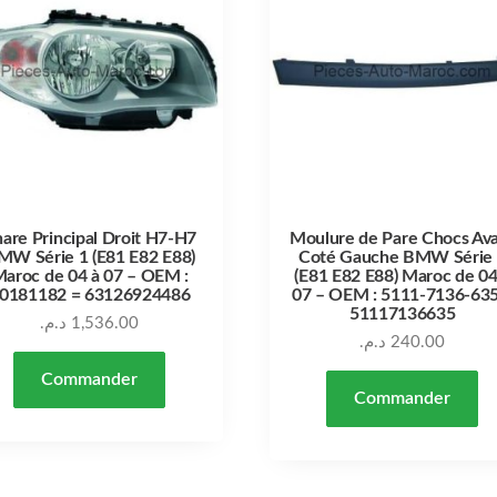
are Principal Droit H7-H7
Moulure de Pare Chocs Av
MW Série 1 (E81 E82 E88)
Coté Gauche BMW Série
aroc de 04 à 07 – OEM :
(E81 E82 E88) Maroc de 04
0181182 = 63126924486
07 – OEM : 5111-7136-635
51117136635
د.م.
1,536.00
د.م.
240.00
Commander
Commander