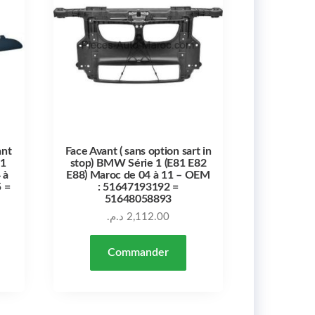
ant
Face Avant ( sans option sart in
 1
stop) BMW Série 1 (E81 E82
 à
E88) Maroc de 04 à 11 – OEM
 =
: 51647193192 =
51648058893
د.م.
2,112.00
Commander