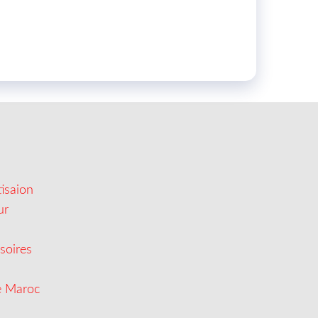
isaion
ur
soires
e Maroc