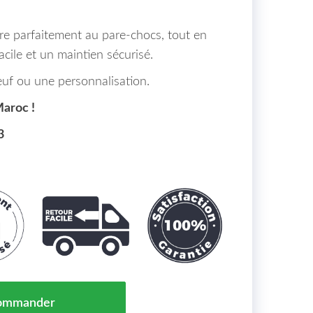
gre parfaitement au pare-chocs, tout en
acile et un maintien sécurisé.
euf ou une personnalisation.
Maroc !
3
ntibrouillard Avant BMW 3-Reihe Lim/Tour.(F30/31) 11
ommander