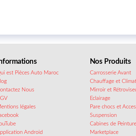
nformations
Nos Produits
ui est Pièces Auto Maroc
Carrosserie Avant
log
Chauffage et Climat
ontactez Nous
Mirroir et Rétrovise
CGV
Eclairage
entions légales
Pare chocs et Acces
acebook
Suspension
ouTube
Cabines de Peintur
pplication Android
Marketplace