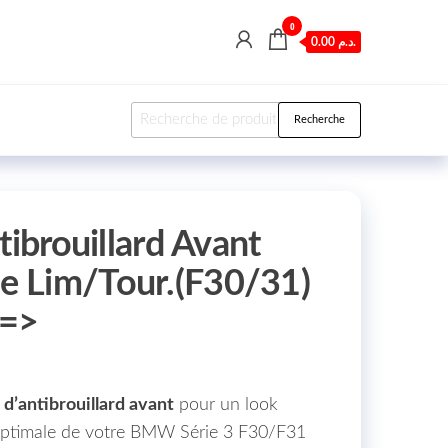
0
0.00 د.م.
Recherche pour :
Recherche
tibrouillard Avant
 Lim/Tour.(F30/31)
c=>
 d’antibrouillard avant
pour un look
 optimale de votre BMW Série 3 F30/F31