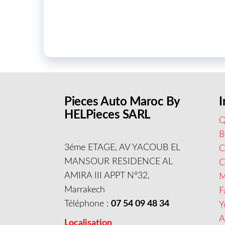
Pieces Auto Maroc By
I
HELPieces SARL
Q
B
3éme ETAGE, AV YACOUB EL
C
MANSOUR RESIDENCE AL
AMIRA III APPT N°32,
M
Marrakech
F
Téléphone :
07 54 09 48 34
Y
A
Localisation