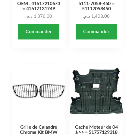
OEM : 41617210673
5111-7058-450 =
= 41617131749
51117058450
د.م.
1,376.00
د.م.
1,408.00
Commander
Commander
Grille de Calandre
Cache Moteur de 04
Chrome Kit BMW
à >> = 51757129318