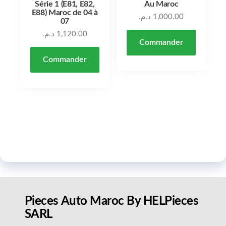
Série 1 (E81, E82,
Au Maroc
E88) Maroc de 04 à
د.م.
1,000.00
07
د.م.
1,120.00
Commander
Commander
Pieces Auto Maroc By HELPieces
SARL