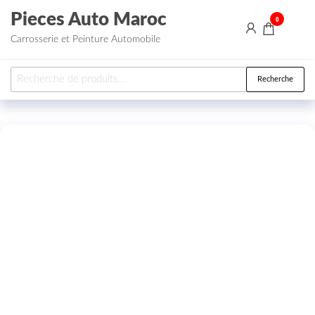
Aller au contenu
Pieces Auto Maroc
0
Carrosserie et Peinture Automobile
Recherche pour :
Recherche