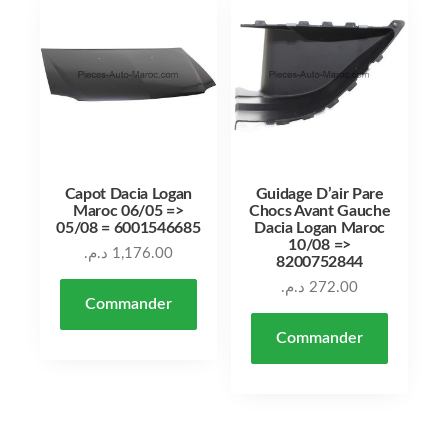
Capot Dacia Logan
Guidage D’air Pare
Maroc 06/05 =>
Chocs Avant Gauche
05/08 = 6001546685
Dacia Logan Maroc
10/08 =>
د.م.
1,176.00
8200752844
د.م.
272.00
Commander
Commander