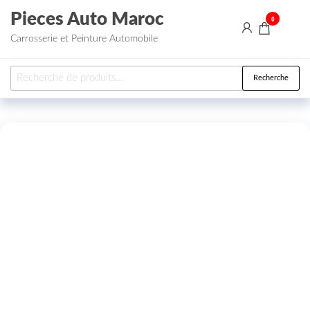
Aller au contenu
Pieces Auto Maroc
0
Carrosserie et Peinture Automobile
Recherche pour :
Recherche