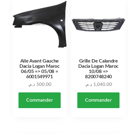
Aile Avant Gauche
Grille De Calandre
Dacia Logan Maroc
Dacia Logan Maroc
06/05 => 05/08 =
10/08 =>
6001549971
8200748240
د.م.
500.00
د.م.
1,040.00
Commander
Commander