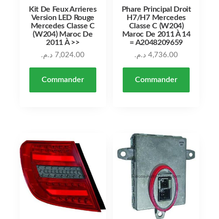
Kit De Feux Arrieres
Phare Principal Droit
Version LED Rouge
H7/H7 Mercedes
Mercedes Classe C
Classe C (W204)
(W204) Maroc De
Maroc De 2011 À 14
2011 À >>
= A2048209659
د.م.
7,024.00
د.م.
4,736.00
Commander
Commander