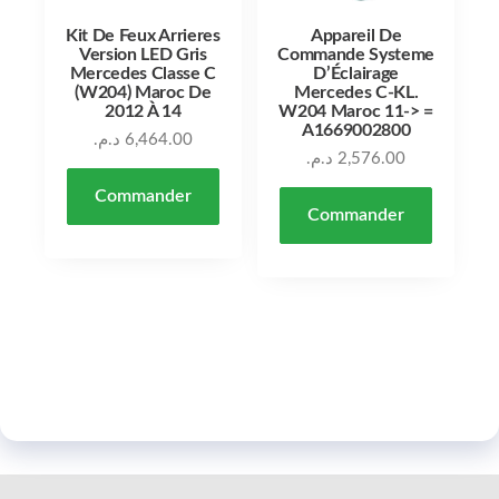
Kit De Feux Arrieres
Appareil De
Version LED Gris
Commande Systeme
Mercedes Classe C
D’Éclairage
(W204) Maroc De
Mercedes C-KL.
2012 À 14
W204 Maroc 11-> =
A1669002800
د.م.
6,464.00
د.م.
2,576.00
Commander
Commander