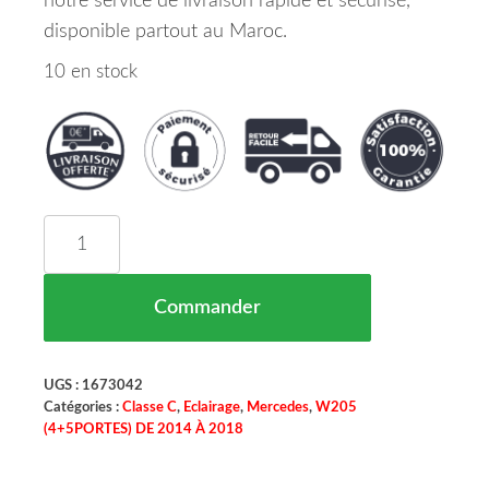
notre service de livraison rapide et sécurisé,
disponible partout au Maroc.
10 en stock
quantité de Enjoliveur Grille De Calandre Centr
Commander
UGS :
1673042
Catégories :
Classe C
,
Eclairage
,
Mercedes
,
W205
(4+5PORTES) DE 2014 À 2018