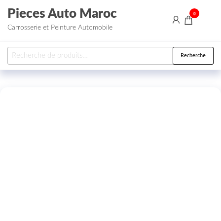
Aller au contenu
Pieces Auto Maroc
0
Carrosserie et Peinture Automobile
Recherche pour :
Recherche