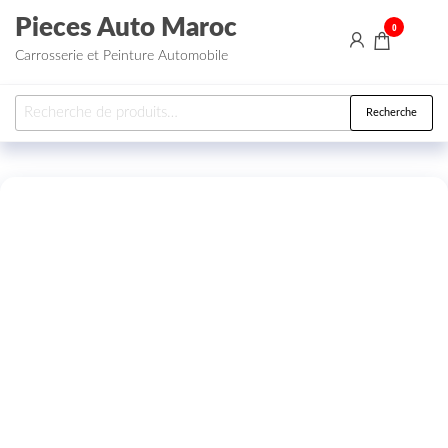
Aller au contenu
Pieces Auto Maroc
0
Carrosserie et Peinture Automobile
Recherche pour :
Recherche