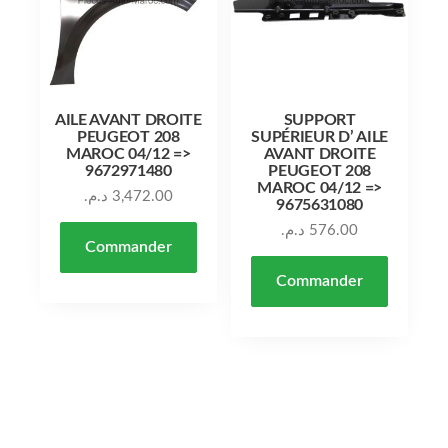
AILE AVANT DROITE
SUPPORT
PEUGEOT 208
SUPÉRIEUR D’ AILE
MAROC 04/12 =>
AVANT DROITE
9672971480
PEUGEOT 208
MAROC 04/12 =>
د.م.
3,472.00
9675631080
د.م.
576.00
Commander
Commander