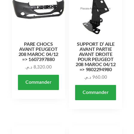
PARE CHOCS
SUPPORT D’ AILE
AVANT PEUGEOT
AVANT PARTIE
208 MAROC 04/12
AVANT DROITE
=> 1607397880
POUR PEUGEOT
208 MAROC 04/12
د.م.
8,320.00
=> 9802294980
د.م.
960.00
Commander
Commander