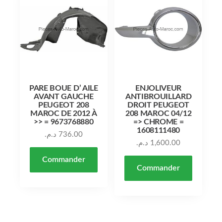
PARE BOUE D’ AILE
ENJOLIVEUR
AVANT GAUCHE
ANTIBROUILLARD
PEUGEOT 208
DROIT PEUGEOT
MAROC DE 2012 À
208 MAROC 04/12
>> = 9673768880
=> CHROME =
1608111480
د.م.
736.00
د.م.
1,600.00
Commander
Commander