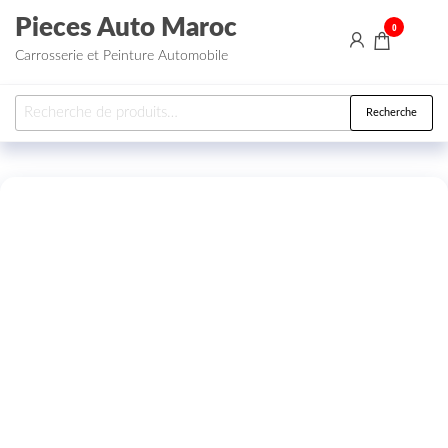
Aller au contenu
Pieces Auto Maroc
0
Carrosserie et Peinture Automobile
Recherche pour :
Recherche