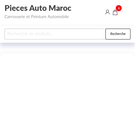
Aller au contenu
Pieces Auto Maroc
0
Carrosserie et Peinture Automobile
Recherche pour :
Recherche