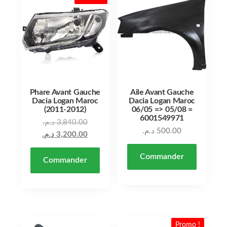
Phare Avant Gauche
Aile Avant Gauche
Dacia Logan Maroc
Dacia Logan Maroc
(2011-2012)
06/05 => 05/08 =
6001549971
Le prix initial était : 3,840.00 د.م..
د.م.
3,840.00
د.م.
500.00
Le prix actuel est : 3,200.00 د.م..
د.م.
3,200.00
Commander
Commander
Promo !