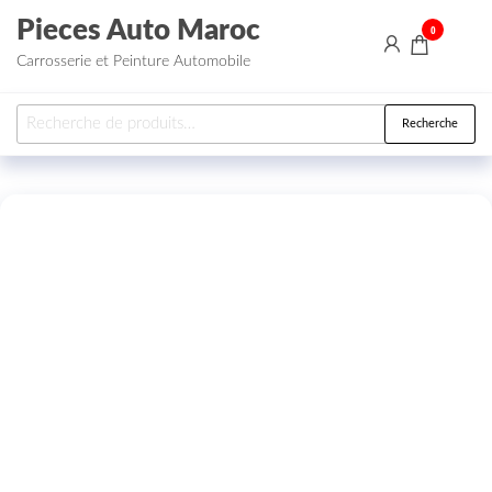
Aller au contenu
Pieces Auto Maroc
0
Carrosserie et Peinture Automobile
Recherche pour :
Recherche