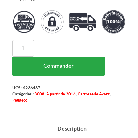
quantité de ENJOLIVEUR PARE CHOCS AVANT A
Commander
UGS :
4236437
Catégories :
3008
,
A partir de 2016
,
Carrosserie Avant
,
Peugeot
Description