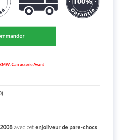
Pare Chocs Avant Droit BMW 3-Reihe (E90-91-92) Maroc
ommander
BMW
,
Carrosserie Avant
0)
 2008
avec cet
enjoliveur de pare-chocs