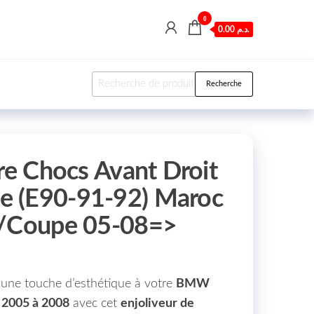
0
0.00 د.م.
Recherche pour :
Recherche
re Chocs Avant Droit
 (E90-91-92) Maroc
g/Coupe 05-08=>
t une touche d’esthétique à votre
BMW
 2005 à 2008
avec cet
enjoliveur de