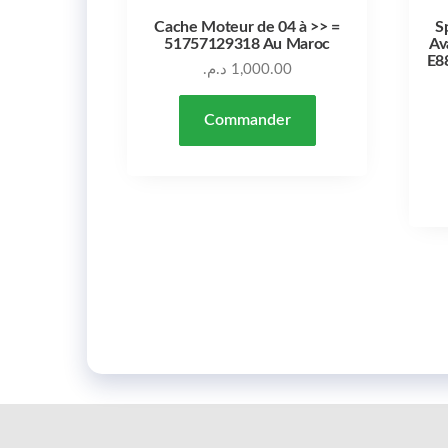
Cache Moteur de 04 à >> =
S
51757129318 Au Maroc
Av
E8
د.م.
1,000.00
Commander