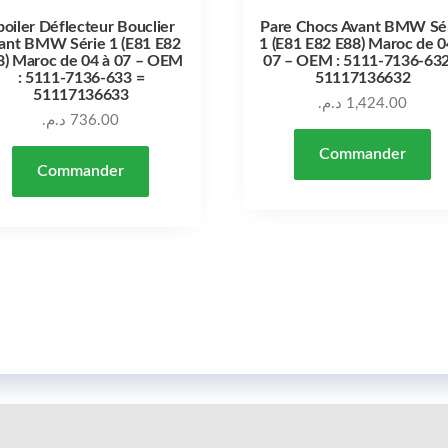
poiler Déflecteur Bouclier
Pare Chocs Avant BMW Sé
ant BMW Série 1 (E81 E82
1 (E81 E82 E88) Maroc de 0
8) Maroc de 04 à 07 – OEM
07 – OEM : 5111-7136-632
: 5111-7136-633 =
51117136632
51117136633
د.م.
1,424.00
د.م.
736.00
Commander
Commander