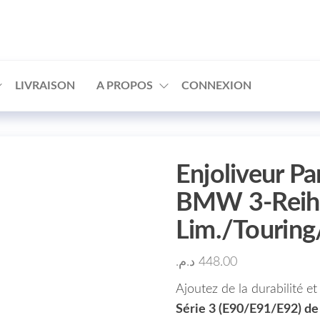
□
LIVRAISON
A PROPOS
CONNEXION
Enjoliveur Pa
BMW 3-Reihe
Lim./Tourin
د.م.
448.00
Ajoutez de la durabilité e
Série 3 (E90/E91/E92) de