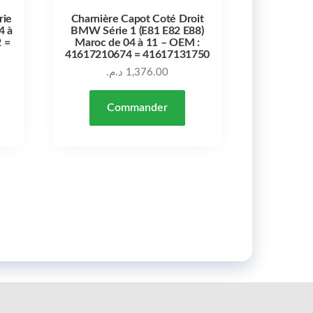
rie
Charnière Capot Coté Droit
4 à
BMW Série 1 (E81 E82 E88)
 =
Maroc de 04 à 11 – OEM :
41617210674 = 41617131750
د.م.
1,376.00
Commander