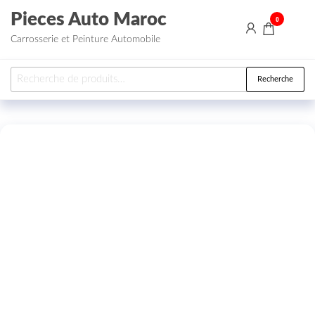
Aller au contenu
Pieces Auto Maroc
0
Carrosserie et Peinture Automobile
Recherche pour :
Recherche