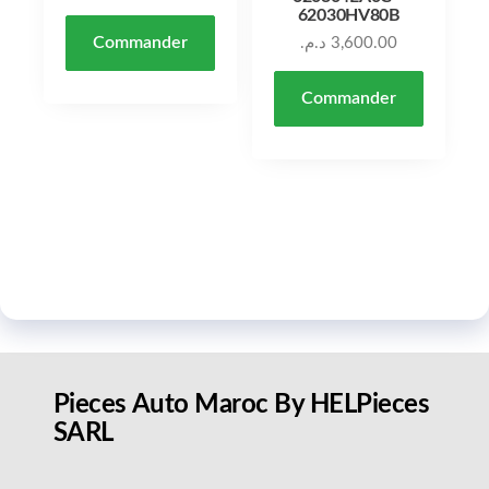
62030HV80B
Commander
د.م.
3,600.00
Commander
Pieces Auto Maroc By HELPieces
SARL