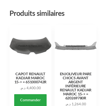
Produits similaires
CAPOT RENAULT
ENJOLIVEUR PARE
KADJAR MAROC
CHOCS AVANT
15-> = 651000742R
ARGENT
INFÉRIEURE
د.م.
4,400.00
RENAULT KADJAR
MAROC 15-> =
620269780R
Commander
د.م.
1,264.00