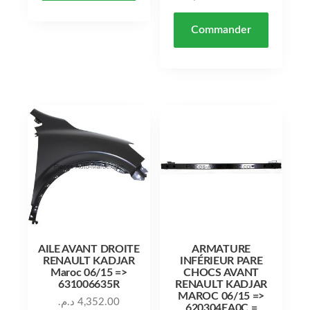
Commander
AILE AVANT DROITE
ARMATURE
RENAULT KADJAR
INFÉRIEUR PARE
Maroc 06/15 =>
CHOCS AVANT
631006635R
RENAULT KADJAR
MAROC 06/15 =>
د.م.
4,352.00
620304EA0C =