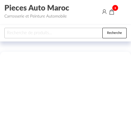
Aller au contenu
Pieces Auto Maroc
0
Carrosserie et Peinture Automobile
Recherche pour :
Recherche