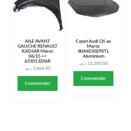
AILE AVANT
Capot Audi Q5 au
GAUCHE RENAULT
Maroc
KADJAR Maroc
80A823029STL
06/15 =>
Aluminium
631013206R
د.م.
11,200.00
د.م.
3,664.00
Commander
Commander