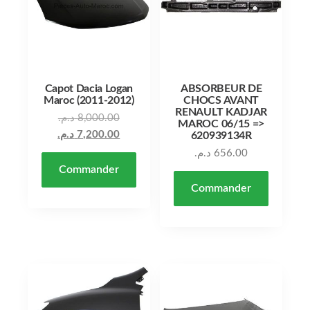
Capot Dacia Logan
ABSORBEUR DE
Maroc (2011-2012)
CHOCS AVANT
RENAULT KADJAR
Le prix initial était : 8,000.00 د.م..
د.م.
8,000.00
MAROC 06/15 =>
Le prix actuel est : 7,200.00 د.م..
د.م.
7,200.00
620939134R
د.م.
656.00
Commander
Commander