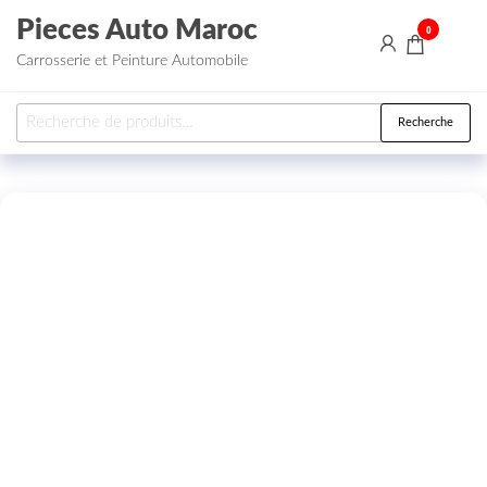
Aller au contenu
Pieces Auto Maroc
0
Carrosserie et Peinture Automobile
Recherche pour :
Recherche