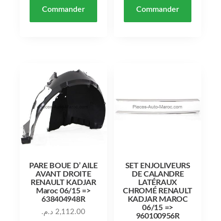
Commander
Commander
PARE BOUE D’ AILE
SET ENJOLIVEURS
AVANT DROITE
DE CALANDRE
RENAULT KADJAR
LATÉRAUX
Maroc 06/15 =>
CHROMÉ RENAULT
638404948R
KADJAR MAROC
06/15 =>
د.م.
2,112.00
960100956R