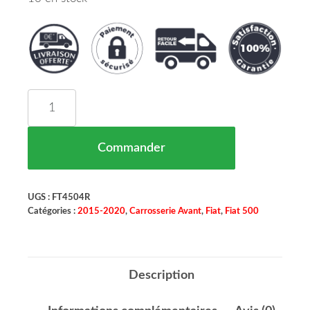
quantité de Enjoliveur Chromé Pare Chocs Avant 
Commander
UGS :
FT4504R
Catégories :
2015-2020
,
Carrosserie Avant
,
Fiat
,
Fiat 500
Description