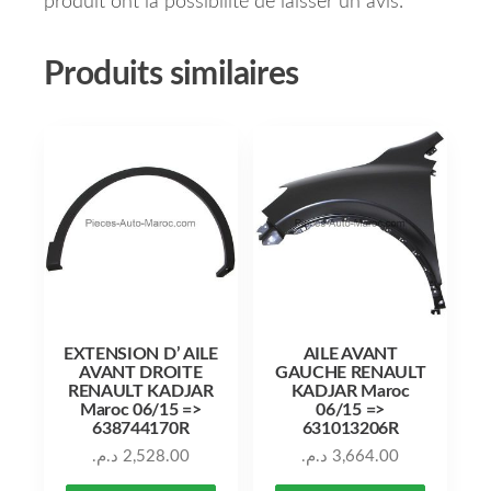
produit ont la possibilité de laisser un avis.
Produits similaires
EXTENSION D’ AILE
AILE AVANT
AVANT DROITE
GAUCHE RENAULT
RENAULT KADJAR
KADJAR Maroc
Maroc 06/15 =>
06/15 =>
638744170R
631013206R
د.م.
2,528.00
د.م.
3,664.00