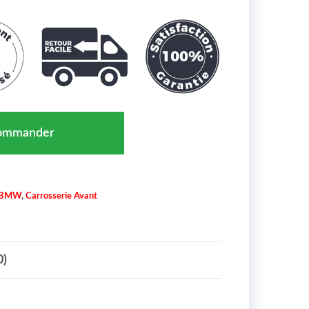
Pare Chocs Avant Gauche pour Lave Phare Lisse BMW 3-
ommander
BMW
,
Carrosserie Avant
0)