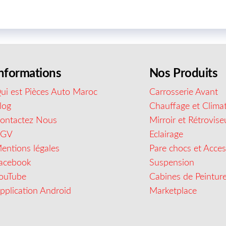
nformations
Nos Produits
ui est Pièces Auto Maroc
Carrosserie Avant
log
Chauffage et Climat
ontactez Nous
Mirroir et Rétrovise
CGV
Eclairage
entions légales
Pare chocs et Acces
acebook
Suspension
ouTube
Cabines de Peintur
pplication Android
Marketplace