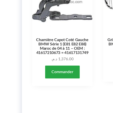
Charnière Capot Coté Gauche
Gri
BMW Série 1 (E81 E82 E88)
BM
Maroc de 04 à 11 – OEM :
41617210673 = 41617131749
د.م.
1,376.00
Commander