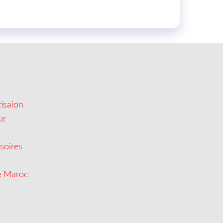
isaion
ur
soires
e Maroc