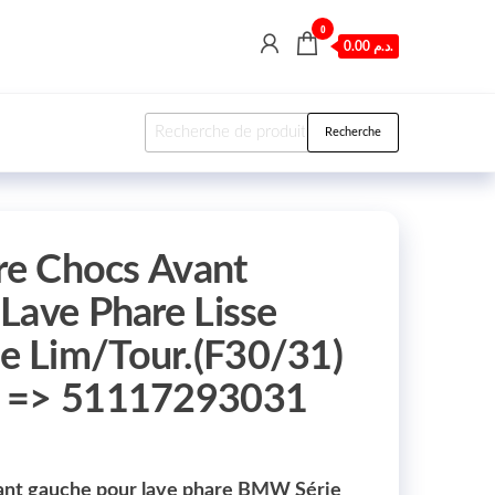
0
0.00 د.م.
Recherche pour :
Recherche
are Chocs Avant
Lave Phare Lisse
 Lim/Tour.(F30/31)
c => 51117293031
vant gauche pour lave phare BMW Série