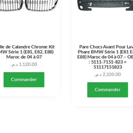
lle de Calandre Chrome Kit
Pare Chocs Avant Pour La
W Série 1 (E81, E82, E88)
Phare BMW Série 1 (E81 E
Maroc de 04 à 07
E88) Maroc de 04 à 07 – 
: 5111-7151-823 =
د.م.
1,120.00
51117151823
د.م.
2,320.00
Commander
Commander