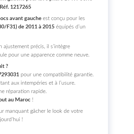
 Réf. 1217265
hocs avant gauche
est conçu pour les
0/F31) de 2011 à 2015
équipés d’un
n ajustement précis, il s’intègre
icule pour une apparence comme neuve.
it ?
7293031
pour une compatibilité garantie.
stant aux intempéries et à l’usure.
ne réparation rapide.
tout au Maroc
!
eur manquant gâcher le look de votre
urd’hui !