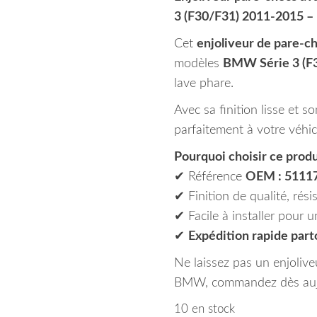
3 (F30/F31) 2011-2015 –
Cet
enjoliveur de pare-c
modèles
BMW Série 3 (F3
lave phare.
Avec sa finition lisse et so
parfaitement à votre véh
Pourquoi choisir ce produ
✔ Référence
OEM : 5111
✔ Finition de qualité, rési
✔ Facile à installer pour u
✔
Expédition rapide par
Ne laissez pas un enjoliv
BMW, commandez dès aujo
10 en stock