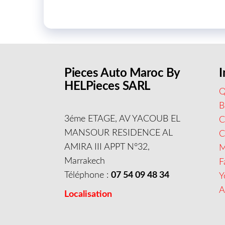
Pieces Auto Maroc By
I
HELPieces SARL
Q
B
3éme ETAGE, AV YACOUB EL
C
MANSOUR RESIDENCE AL
AMIRA III APPT N°32,
M
Marrakech
F
Téléphone :
07 54 09 48 34
Y
A
Localisation