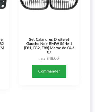
ve
Set Calandres Droite et
82
Gauche Noir BMW Série 1
OEM
(E81, E82, E88) Maroc de 04 à
07
د.م.
848.00
Commander