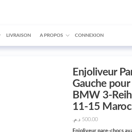
□
LIVRAISON
A PROPOS
CONNEXION
Enjoliveur P
Gauche pour 
BMW 3-Reihe
11-15 Maro
د.م.
500.00
Enjoliveur pare-chocs a