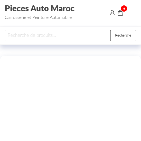
Aller au contenu
Pieces Auto Maroc
0
Carrosserie et Peinture Automobile
Recherche pour :
Recherche