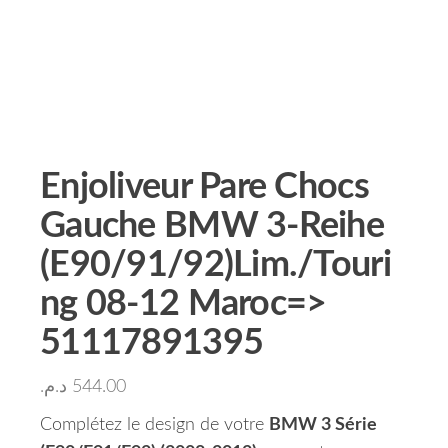
Enjoliveur Pare Chocs
Gauche BMW 3-Reihe
(E90/91/92)Lim./Touri
ng 08-12 Maroc=>
51117891395
د.م.
544.00
Complétez le design de votre
BMW 3 Série