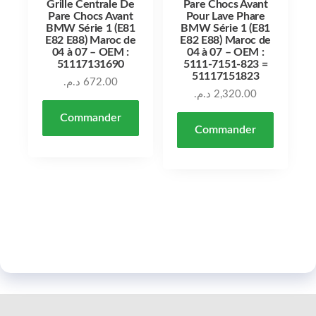
Grille Centrale De
Pare Chocs Avant
Pare Chocs Avant
Pour Lave Phare
BMW Série 1 (E81
BMW Série 1 (E81
E82 E88) Maroc de
E82 E88) Maroc de
04 à 07 – OEM :
04 à 07 – OEM :
51117131690
5111-7151-823 =
51117151823
د.م.
672.00
د.م.
2,320.00
Commander
Commander