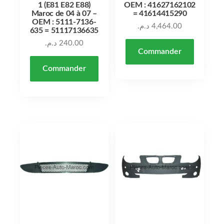
1 (E81 E82 E88)
OEM : 41627162102
Maroc de 04 à 07 –
= 41614415290
OEM : 5111-7136-
د.م.
4,464.00
635 = 51117136635
د.م.
240.00
Commander
Commander