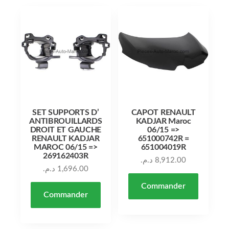
SET SUPPORTS D’
CAPOT RENAULT
ANTIBROUILLARDS
KADJAR Maroc
DROIT ET GAUCHE
06/15 =>
RENAULT KADJAR
651000742R =
MAROC 06/15 =>
651004019R
269162403R
د.م.
8,912.00
د.م.
1,696.00
Commander
Commander