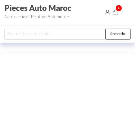
Aller au contenu
Pieces Auto Maroc
0
Carrosserie et Peinture Automobile
Recherche pour :
Recherche