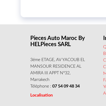
Pieces Auto Maroc By
I
HELPieces SARL
Q
B
3éme ETAGE, AV YACOUB EL
C
MANSOUR RESIDENCE AL
AMIRA III APPT N°32,
M
Marrakech
F
Téléphone :
07 54 09 48 34
Y
A
Localisation