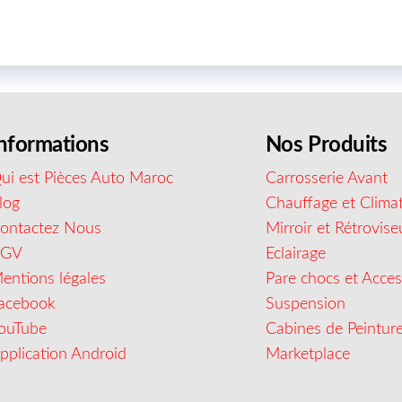
nformations
Nos Produits
ui est Pièces Auto Maroc
Carrosserie Avant
log
Chauffage et Climat
ontactez Nous
Mirroir et Rétrovise
CGV
Eclairage
entions légales
Pare chocs et Acces
acebook
Suspension
ouTube
Cabines de Peintur
pplication Android
Marketplace