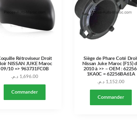
oquille Rétroviseur Droit
Siège de Phare Coté Droi
oir NISSAN JUKE Maroc
Nissan Juke Maroc (F15) 
09/10 => 963731FC0B
2010 à >> – OEM : 62256
1KA0C = 62256BA61A
د.م.
1,696.00
د.م.
1,152.00
Commander
Commander