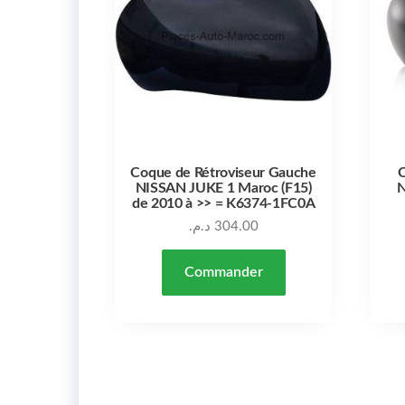
Coque de Rétroviseur Gauche
C
NISSAN JUKE 1 Maroc (F15)
N
de 2010 à >> = K6374-1FC0A
د.م.
304.00
Commander