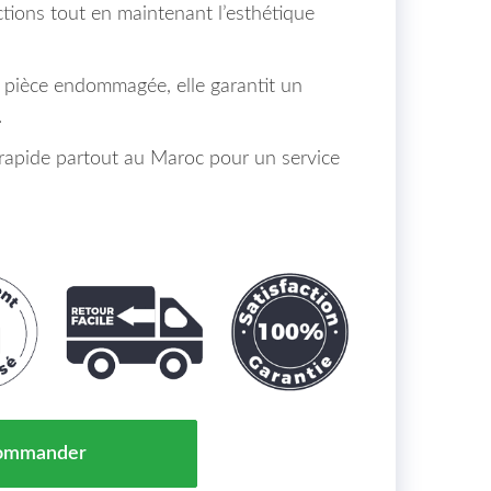
ctions tout en maintenant l’esthétique
 pièce endommagée, elle garantit un
.
 rapide partout au Maroc pour un service
d'Aile Avant Gauche NISSAN JUKE Maroc 09/10 => 638
ommander