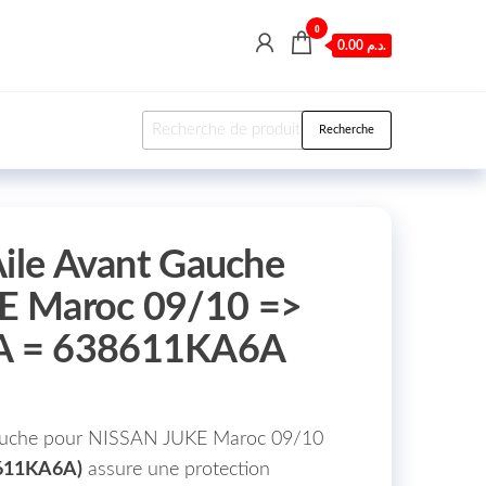
0
0.00 د.م.
Recherche pour :
Recherche
Aile Avant Gauche
E Maroc 09/10 =>
A = 638611KA6A
 gauche pour NISSAN JUKE Maroc 09/10
8611KA6A)
assure une protection