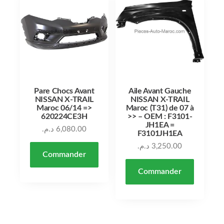
Pare Chocs Avant
Aile Avant Gauche
NISSAN X-TRAIL
NISSAN X-TRAIL
Maroc 06/14 =>
Maroc (T31) de 07 à
620224CE3H
>> – OEM : F3101-
JH1EA =
د.م.
6,080.00
F3101JH1EA
د.م.
3,250.00
Commander
Commander