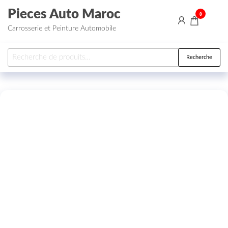
Aller au contenu
Pieces Auto Maroc
0
Carrosserie et Peinture Automobile
Recherche pour :
Recherche