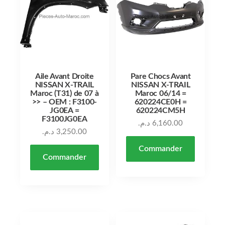
Aile Avant Droite
Pare Chocs Avant
NISSAN X-TRAIL
NISSAN X-TRAIL
Maroc (T31) de 07 à
Maroc 06/14 =
>> – OEM : F3100-
620224CE0H =
JG0EA =
620224CM5H
F3100JG0EA
د.م.
6,160.00
د.م.
3,250.00
Commander
Commander