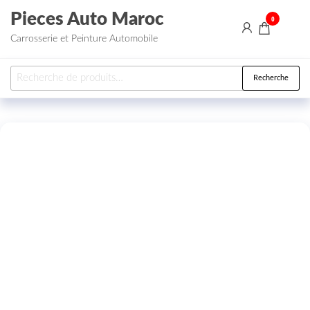
Aller au contenu
Pieces Auto Maroc
0
Carrosserie et Peinture Automobile
Recherche pour :
Recherche