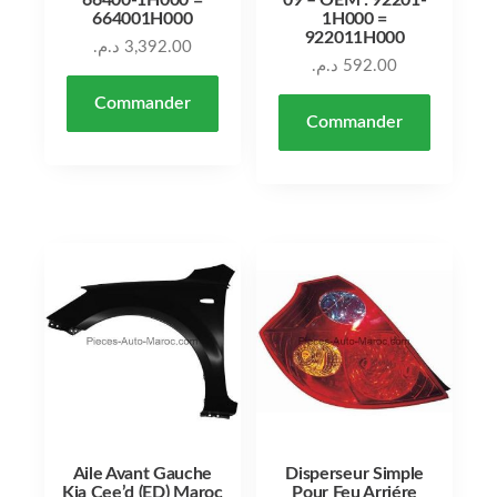
664001H000
1H000 =
922011H000
د.م.
3,392.00
د.م.
592.00
Commander
Commander
Aile Avant Gauche
Disperseur Simple
Kia Cee’d (ED) Maroc
Pour Feu Arriére