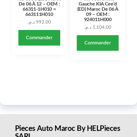
De 06 À 12 – OEM :
Gauche KIA Cee’d
66311-1H010 =
(ED) Maroc De 06 À
663111H010
09 – OEM :
924011H000
د.م.
992.00
د.م.
1,104.00
Commander
Commander
Pieces Auto Maroc By HELPieces
SARL