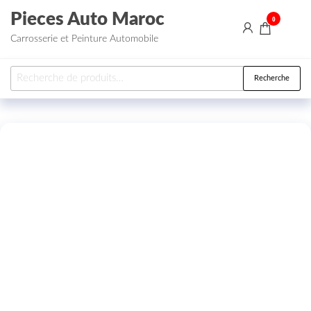
Aller au contenu
Pieces Auto Maroc
0
Carrosserie et Peinture Automobile
Recherche pour :
Recherche