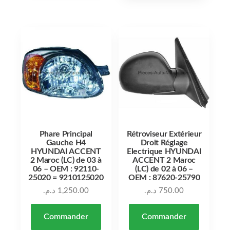
Phare Principal
Rétroviseur Extérieur
Gauche H4
Droit Réglage
HYUNDAI ACCENT
Electrique HYUNDAI
2 Maroc (LC) de 03 à
ACCENT 2 Maroc
06 – OEM : 92110-
(LC) de 02 à 06 –
25020 = 9210125020
OEM : 87620-25790
د.م.
1,250.00
د.م.
750.00
Commander
Commander