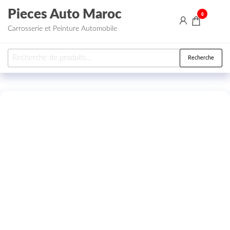
Aller au contenu
Pieces Auto Maroc
0
Carrosserie et Peinture Automobile
Recherche pour :
Recherche