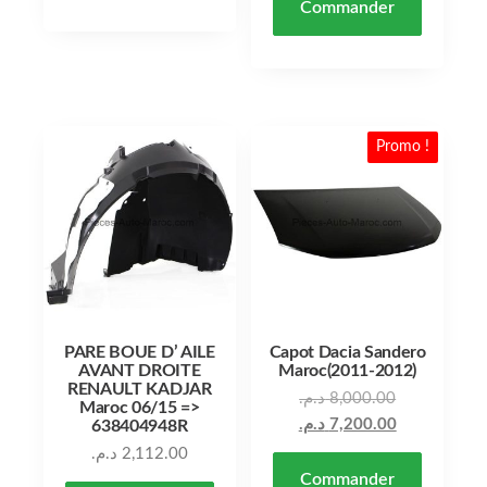
Commander
Promo !
PARE BOUE D’ AILE
Capot Dacia Sandero
AVANT DROITE
Maroc(2011-2012)
RENAULT KADJAR
د.م.
8,000.00
Maroc 06/15 =>
د.م.
7,200.00
638404948R
د.م.
2,112.00
Commander