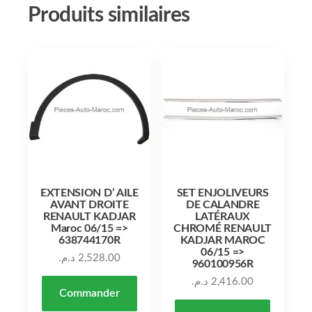
Produits similaires
EXTENSION D’ AILE
SET ENJOLIVEURS
AVANT DROITE
DE CALANDRE
RENAULT KADJAR
LATÉRAUX
Maroc 06/15 =>
CHROMÉ RENAULT
638744170R
KADJAR MAROC
06/15 =>
د.م.
2,528.00
960100956R
د.م.
2,416.00
Commander