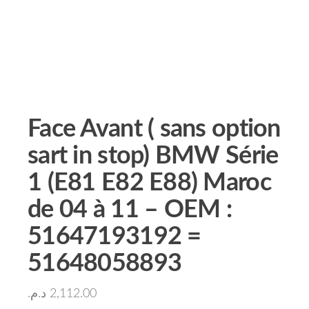
Face Avant ( sans option
sart in stop) BMW Série
1 (E81 E82 E88) Maroc
de 04 à 11 – OEM :
51647193192 =
51648058893
د.م.
2,112.00