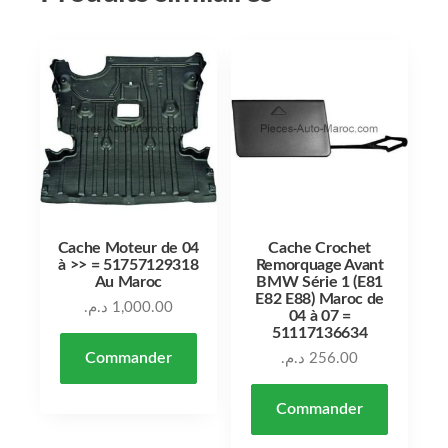
Cache Moteur de 04
Cache Crochet
à >> = 51757129318
Remorquage Avant
Au Maroc
BMW Série 1 (E81
E82 E88) Maroc de
د.م.
1,000.00
04 à 07 =
51117136634
Commander
د.م.
256.00
Commander