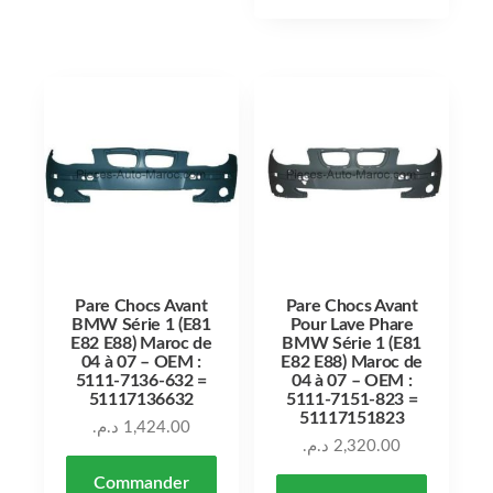
Pare Chocs Avant
Pare Chocs Avant
BMW Série 1 (E81
Pour Lave Phare
E82 E88) Maroc de
BMW Série 1 (E81
04 à 07 – OEM :
E82 E88) Maroc de
5111-7136-632 =
04 à 07 – OEM :
51117136632
5111-7151-823 =
51117151823
د.م.
1,424.00
د.م.
2,320.00
Commander