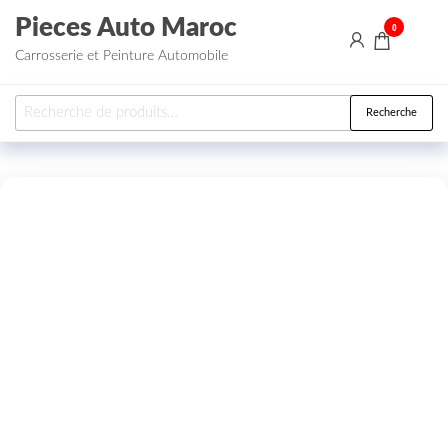
Aller au contenu
Pieces Auto Maroc
0
Carrosserie et Peinture Automobile
Recherche pour :
Recherche