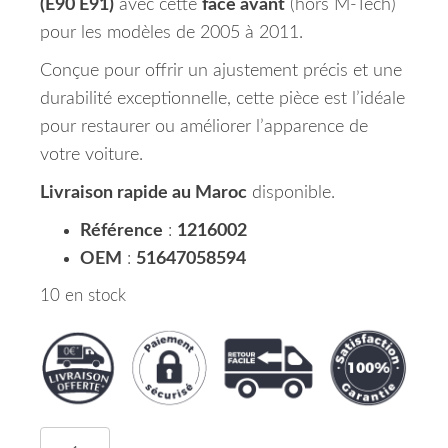
(E90 E91)
avec cette
face avant
(hors M-Tech)
pour les modèles de 2005 à 2011.
Conçue pour offrir un ajustement précis et une
durabilité exceptionnelle, cette pièce est l’idéale
pour restaurer ou améliorer l’apparence de
votre voiture.
Livraison rapide au Maroc
disponible.
Référence
:
1216002
OEM
:
51647058594
10 en stock
quantité de Face Avant Sauf M-Tech BMW Série 3 