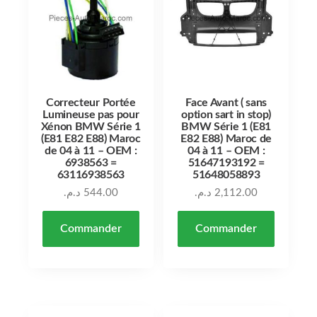
Correcteur Portée
Face Avant ( sans
Lumineuse pas pour
option sart in stop)
Xénon BMW Série 1
BMW Série 1 (E81
(E81 E82 E88) Maroc
E82 E88) Maroc de
de 04 à 11 – OEM :
04 à 11 – OEM :
6938563 =
51647193192 =
63116938563
51648058893
د.م.
544.00
د.م.
2,112.00
Commander
Commander