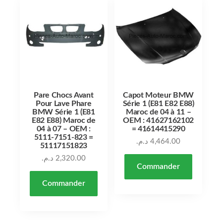
Pare Chocs Avant
Capot Moteur BMW
Pour Lave Phare
Série 1 (E81 E82 E88)
BMW Série 1 (E81
Maroc de 04 à 11 –
E82 E88) Maroc de
OEM : 41627162102
04 à 07 – OEM :
= 41614415290
5111-7151-823 =
د.م.
4,464.00
51117151823
د.م.
2,320.00
Commander
Commander