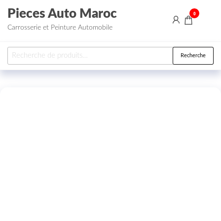
Aller au contenu
Pieces Auto Maroc
0
Carrosserie et Peinture Automobile
Recherche pour :
Recherche