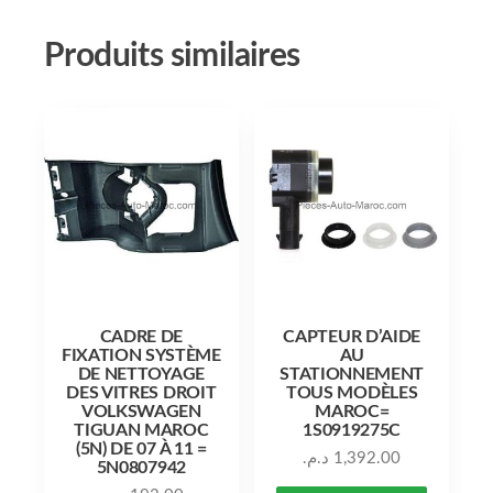
Produits similaires
CADRE DE
CAPTEUR D’AIDE
FIXATION SYSTÈME
AU
DE NETTOYAGE
STATIONNEMENT
DES VITRES DROIT
TOUS MODÈLES
VOLKSWAGEN
MAROC=
TIGUAN MAROC
1S0919275C
(5N) DE 07 À 11 =
د.م.
1,392.00
5N0807942