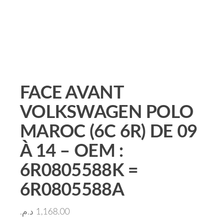
FACE AVANT
VOLKSWAGEN POLO
MAROC (6C 6R) DE 09
À 14 – OEM :
6R0805588K =
6R0805588A
د.م.
1,168.00