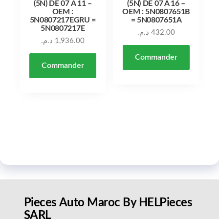
(5N) DE 07 À 11 –
(5N) DE 07 À 16 –
OEM :
OEM : 5N0807651B
5N0807217EGRU =
= 5N0807651A
5N0807217E
د.م.
432.00
د.م.
1,936.00
Commander
Commander
Pieces Auto Maroc By HELPieces
SARL