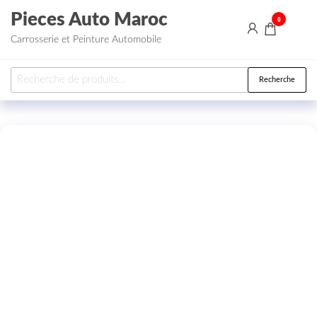
Aller au contenu
Pieces Auto Maroc
0
Carrosserie et Peinture Automobile
Recherche pour :
Recherche