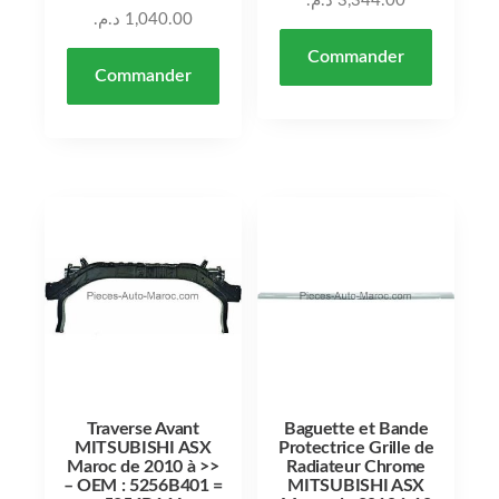
د.م.
3,344.00
د.م.
1,040.00
Commander
Commander
Traverse Avant
Baguette et Bande
MITSUBISHI ASX
Protectrice Grille de
Maroc de 2010 à >>
Radiateur Chrome
– OEM : 5256B401 =
MITSUBISHI ASX