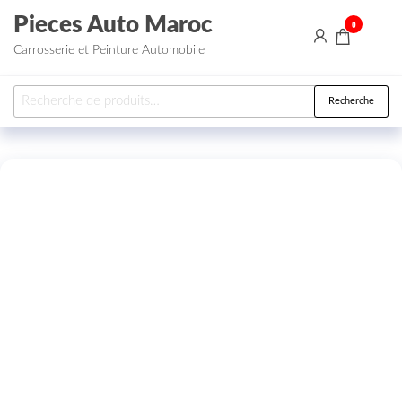
Aller au contenu
Pieces Auto Maroc
0
Carrosserie et Peinture Automobile
Recherche pour :
Recherche