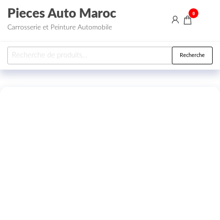
Aller au contenu
Pieces Auto Maroc
0
Carrosserie et Peinture Automobile
Recherche pour :
Recherche