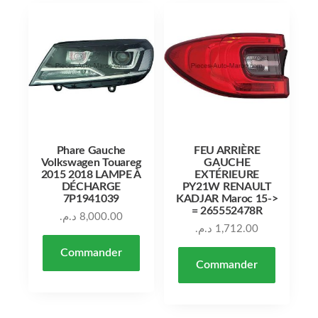
Phare Gauche
FEU ARRIÈRE
Volkswagen Touareg
GAUCHE
2015 2018 LAMPE À
EXTÉRIEURE
DÉCHARGE
PY21W RENAULT
7P1941039
KADJAR Maroc 15->
= 265552478R
د.م.
8,000.00
د.م.
1,712.00
Commander
Commander