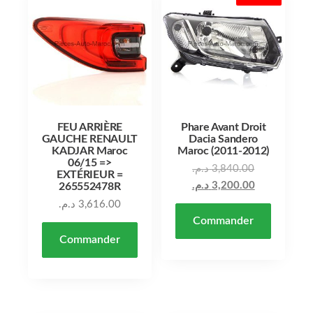
FEU ARRIÈRE
Phare Avant Droit
GAUCHE RENAULT
Dacia Sandero
KADJAR Maroc
Maroc (2011-2012)
06/15 =>
د.م.
3,840.00
EXTÉRIEUR =
د.م.
3,200.00
265552478R
د.م.
3,616.00
Commander
Commander