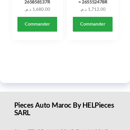
265858137R
= 265552478R
د.م.
1,680.00
د.م.
1,712.00
Commander
Commander
Pieces Auto Maroc By HELPieces
SARL