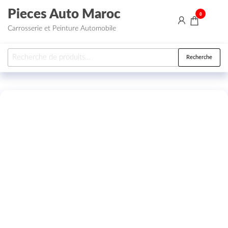
Aller au contenu
Pieces Auto Maroc
0
Carrosserie et Peinture Automobile
Recherche pour :
Recherche