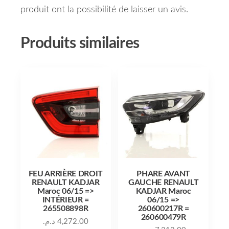
produit ont la possibilité de laisser un avis.
Produits similaires
FEU ARRIÈRE DROIT
PHARE AVANT
RENAULT KADJAR
GAUCHE RENAULT
Maroc 06/15 =>
KADJAR Maroc
INTÉRIEUR =
06/15 =>
265508898R
260600217R =
260600479R
د.م.
4,272.00