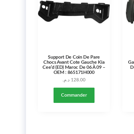
Support De Coin De Pare
Chocs Avant Cote Gauche Kia
Ga
Cee’d (ED) Maroc De 06 À 09 –
D
OEM : 865171H000
د.م.
128.00
Commander