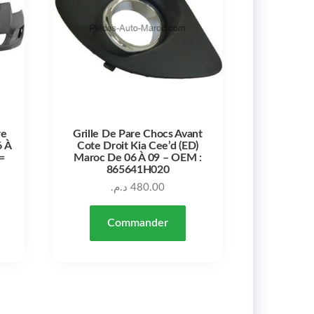
re
Grille De Pare Chocs Avant
6 À
Cote Droit Kia Cee’d (ED)
=
Maroc De 06 À 09 – OEM :
865641H020
د.م.
480.00
Commander