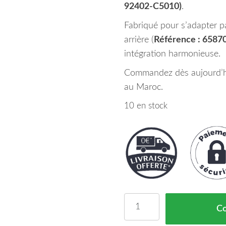
92402-C5010)
.
Fabriqué pour s’adapter pa
arrière (
Référence : 6587
intégration harmonieuse.
Commandez dès aujourd’hui
au Maroc.
10 en stock
quantité de Feu Arriere 
C