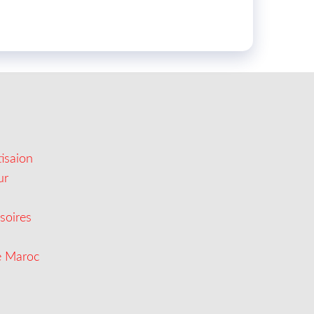
isaion
ur
soires
e Maroc