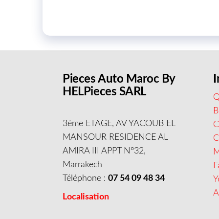
Pieces Auto Maroc By
I
HELPieces SARL
Q
B
3éme ETAGE, AV YACOUB EL
C
MANSOUR RESIDENCE AL
AMIRA III APPT N°32,
M
Marrakech
F
Téléphone :
07 54 09 48 34
Y
A
Localisation