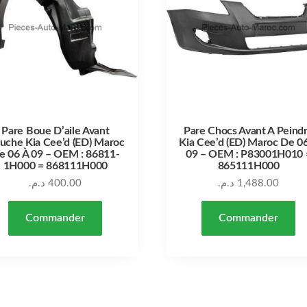
Pare Boue D’aile Avant
Pare Chocs Avant A Peind
uche Kia Cee’d (ED) Maroc
Kia Cee’d (ED) Maroc De 0
e 06 À 09 – OEM : 86811-
09 – OEM : P83001H010 
1H000 = 868111H000
865111H000
د.م.
400.00
د.م.
1,488.00
Commander
Commander