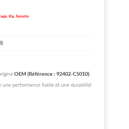
irage
,
Kia
,
Sorento
0)
rigine
OEM (Référence : 92402-C5010)
.
re une performance fiable et une durabilité