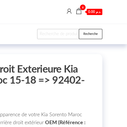
0
0.00 د.م.
Recherche pour :
Recherche
roit Exterieure Kia
oc 15-18 => 92402-
l’apparence de votre Kia Sorento Maroc
rière droit extérieur
OEM (Référence :