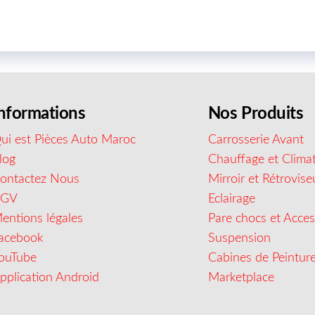
nformations
Nos Produits
ui est Pièces Auto Maroc
Carrosserie Avant
log
Chauffage et Climat
ontactez Nous
Mirroir et Rétrovise
CGV
Eclairage
entions légales
Pare chocs et Acces
acebook
Suspension
ouTube
Cabines de Peintur
pplication Android
Marketplace