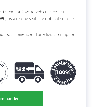
rfaitement à votre véhicule, ce feu
090
) assure une visibilité optimale et une
 pour bénéficier d’une livraison rapide
Droit Exterieure Kia Sorento Maroc 15-18 => 92402-C50
ommander