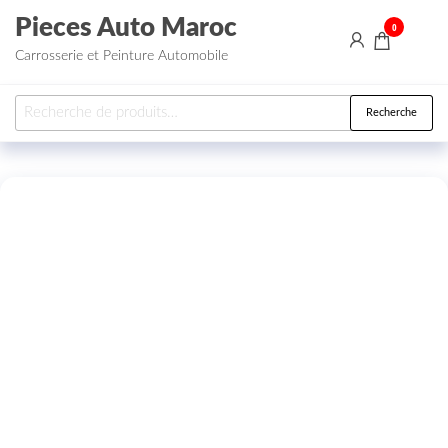
Aller au contenu
Pieces Auto Maroc
0
Carrosserie et Peinture Automobile
Recherche pour :
Recherche