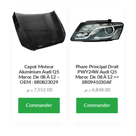
Capot Moteur
Phare Principal Droit
Aluminium Audi Q5
PWY24W Audi Q5
Maroc De 08 À 12 –
Maroc De 08 À 12 =>
OEM : 8R0823029
8R0941030AF
د.م.
7,552.00
د.م.
6,848.00
Commander
Commander