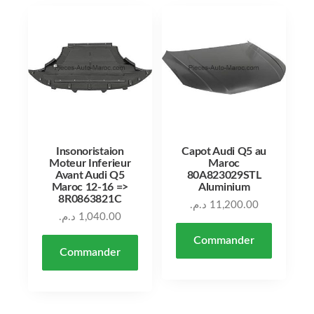
Insonoristaion
Capot Audi Q5 au
Moteur Inferieur
Maroc
Avant Audi Q5
80A823029STL
Maroc 12-16 =>
Aluminium
8R0863821C
د.م.
11,200.00
د.م.
1,040.00
Commander
Commander