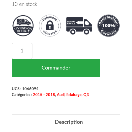
10 en stock
quantité de Feu Arriere Droit Exterieure LED Aud
Commander
UGS :
1066094
Catégories :
2015 - 2018
,
Audi
,
Eclairage
,
Q3
Description