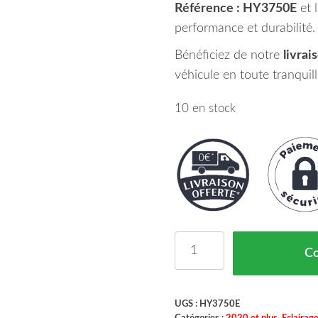
Référence : HY3750E
et l
performance et durabilité.
Bénéficiez de notre
livrai
véhicule en toute tranquill
10 en stock
quantité de Feu Arrière
C
UGS :
HY3750E
Catégories :
2020 et plus
,
Eclairag