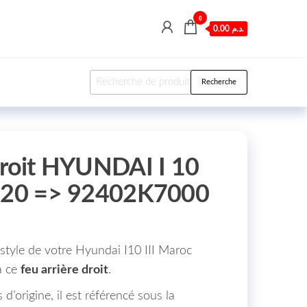
0
0.00 د.م.
Recherche pour :
Recherche
Droit HYUNDAI I 10
1/20 => 92402K7000
e style de votre Hyundai I10 III Maroc
à ce
feu arrière droit
.
d’origine, il est référencé sous la