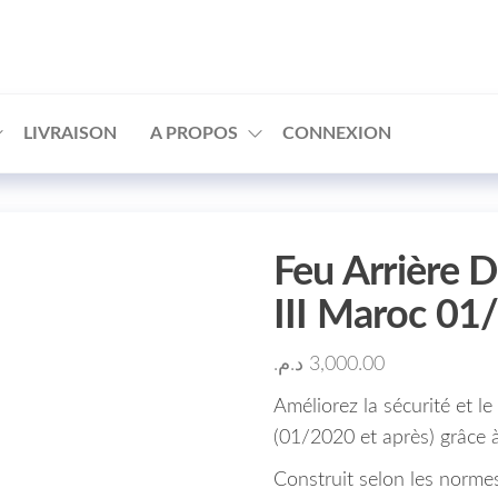
□
LIVRAISON
A PROPOS
CONNEXION
Feu Arrière 
III Maroc 0
د.م.
3,000.00
Améliorez la sécurité et l
(01/2020 et après) grâce 
Construit selon les normes 