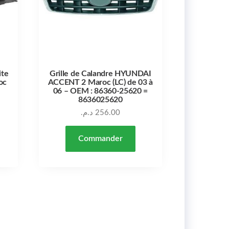
ite
Grille de Calandre HYUNDAI
oc
ACCENT 2 Maroc (LC) de 03 à
06 – OEM : 86360-25620 =
8636025620
د.م.
256.00
Commander