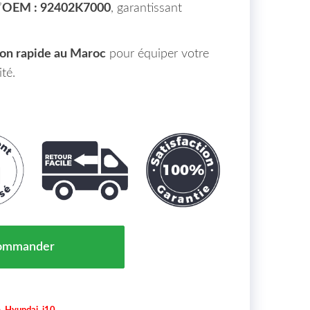
’
OEM : 92402K7000
, garantissant
son rapide au Maroc
pour équiper votre
ité.
 Droit HYUNDAI I 10 III Maroc 01/20 => 92402K7000
ommander
e
,
Hyundai
,
i10