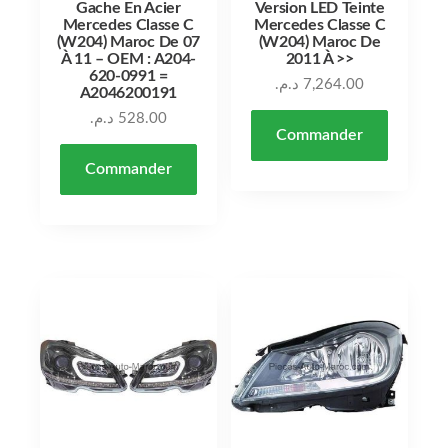
Gache En Acier
Version LED Teinte
Mercedes Classe C
Mercedes Classe C
(W204) Maroc De 07
(W204) Maroc De
À 11 – OEM : A204-
2011 À >>
620-0991 =
د.م.
7,264.00
A2046200191
د.م.
528.00
Commander
Commander