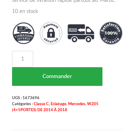
service de livraison rapide partout au Maroc.
10 en stock
quantité de Feu Arriere Droit Interieure Pour V
Commander
UGS :
1673696
Catégories :
Classe C
,
Eclairage
,
Mercedes
,
W205
(4+5PORTES) DE 2014 À 2018