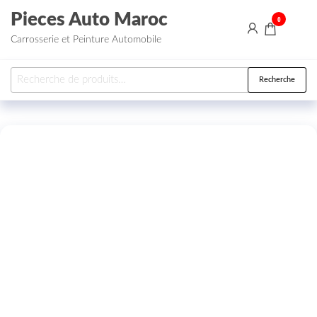
Aller au contenu
Pieces Auto Maroc
0
Carrosserie et Peinture Automobile
Recherche pour :
Recherche