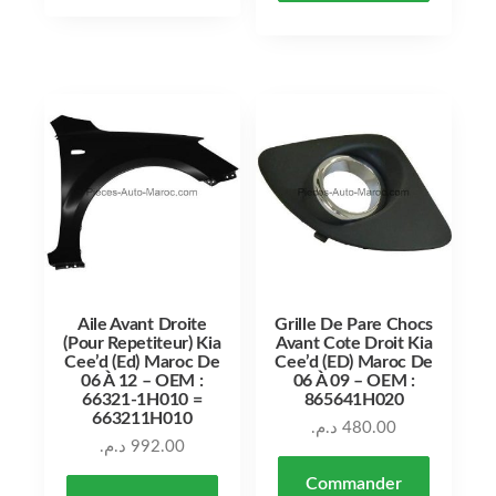
Aile Avant Droite
Grille De Pare Chocs
(Pour Repetiteur) Kia
Avant Cote Droit Kia
Cee’d (Ed) Maroc De
Cee’d (ED) Maroc De
06 À 12 – OEM :
06 À 09 – OEM :
66321-1H010 =
865641H020
663211H010
د.م.
480.00
د.م.
992.00
Commander