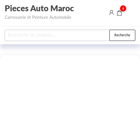
Aller au contenu
Pieces Auto Maroc
0
Carrosserie et Peinture Automobile
Recherche pour :
Recherche