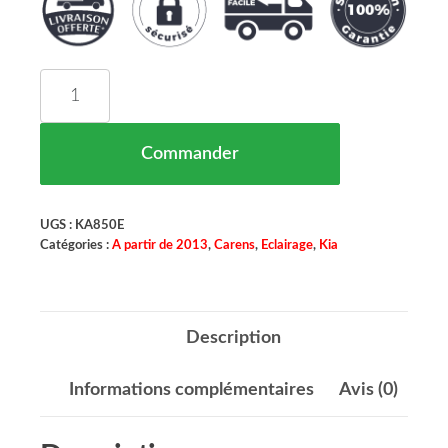
quantité de Feu Arrière Droit Kia Carens Maroc 0
Commander
UGS :
KA850E
Catégories :
A partir de 2013
,
Carens
,
Eclairage
,
Kia
Description
Informations complémentaires
Avis (0)