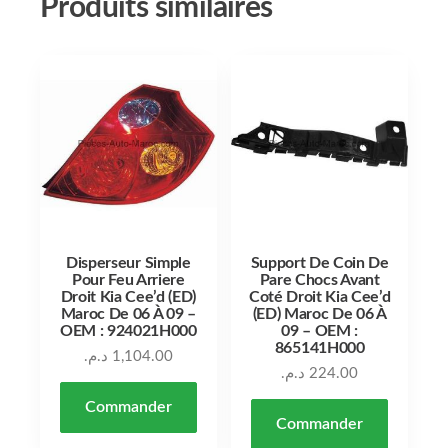
Produits similaires
Disperseur Simple
Support De Coin De
Pour Feu Arriere
Pare Chocs Avant
Droit Kia Cee’d (ED)
Coté Droit Kia Cee’d
Maroc De 06 À 09 –
(ED) Maroc De 06 À
OEM : 924021H000
09 – OEM :
865141H000
د.م.
1,104.00
د.م.
224.00
Commander
Commander