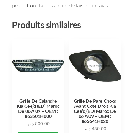
produit ont la possibilité de laisser un avis.
Produits similaires
Grille De Calandre
Grille De Pare Chocs
Kia Cee’d (ED) Maroc
Avant Cote Droit Kia
De 06 À 09 – OEM :
Cee’d (ED) Maroc De
863501H000
06 À 09 – OEM :
865641H020
د.م.
800.00
د.م.
480.00