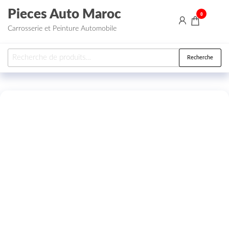
Aller au contenu
Pieces Auto Maroc
0
Carrosserie et Peinture Automobile
Recherche pour :
Recherche