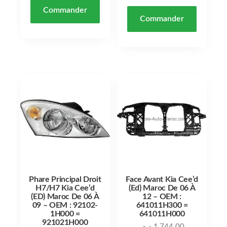
Commander
Commander
Phare Principal Droit
Face Avant Kia Cee’d
H7/H7 Kia Cee’d
(Ed) Maroc De 06 À
(ED) Maroc De 06 À
12 – OEM :
09 – OEM : 92102-
641011H300 =
1H000 =
641011H000
921021H000
د.م.
1,744.00