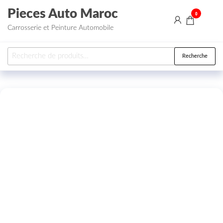
Aller au contenu
Pieces Auto Maroc
0
Carrosserie et Peinture Automobile
Recherche pour :
Recherche