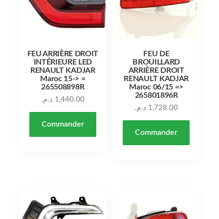
FEU ARRIÈRE DROIT
FEU DE
INTÉRIEURE LED
BROUILLARD
RENAULT KADJAR
ARRIÈRE DROIT
Maroc 15-> =
RENAULT KADJAR
265508898R
Maroc 06/15 =>
265801896R
د.م.
1,440.00
د.م.
1,728.00
Commander
Commander