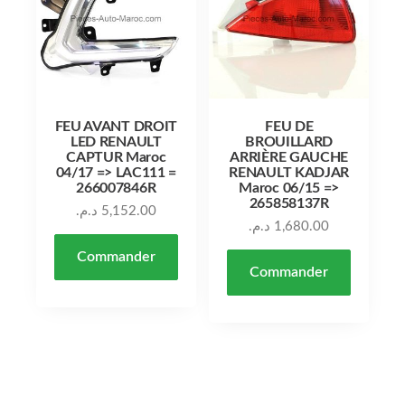
FEU AVANT DROIT
FEU DE
LED RENAULT
BROUILLARD
CAPTUR Maroc
ARRIÈRE GAUCHE
04/17 => LAC111 =
RENAULT KADJAR
266007846R
Maroc 06/15 =>
265858137R
د.م.
5,152.00
د.م.
1,680.00
Commander
Commander