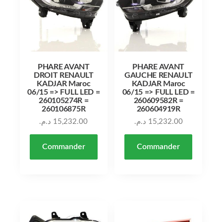
PHARE AVANT
PHARE AVANT
DROIT RENAULT
GAUCHE RENAULT
KADJAR Maroc
KADJAR Maroc
06/15 => FULL LED =
06/15 => FULL LED =
260105274R =
260609582R =
260106875R
260604919R
د.م.
15,232.00
د.م.
15,232.00
Commander
Commander