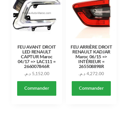
FEU AVANT DROIT
FEU ARRIÈRE DROIT
LED RENAULT
RENAULT KADJAR
CAPTUR Maroc
Maroc 06/15 =>
04/17 => LAC111 =
INTÉRIEUR =
266007846R
265508898R
د.م.
5,152.00
د.م.
4,272.00
Commander
Commander