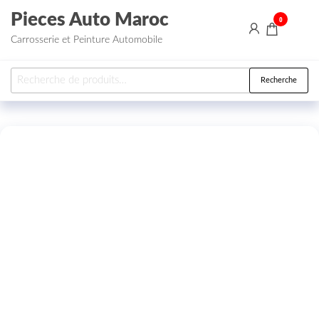
Aller au contenu
Pieces Auto Maroc
0
Carrosserie et Peinture Automobile
Recherche pour :
Recherche