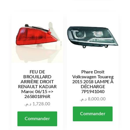
FEU DE
Phare Droit
BROUILLARD
Volkswagen Touareg
ARRIÈRE DROIT
2015 2018 LAMPE À
RENAULT KADJAR
DÉCHARGE
Maroc 06/15 =>
7P1941040
265801896R
د.م.
8,000.00
د.م.
1,728.00
Commander
Commander