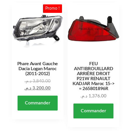
Promo !
Phare Avant Gauche
FEU
Dacia Logan Maroc
ANTIBROUILLARD
(2011-2012)
ARRIÈRE DROIT
P21W RENAULT
Le prix initial était : 3,840.00 د.م..
د.م.
3,840.00
KADJAR Maroc 15->
Le prix actuel est : 3,200.00 د.م..
د.م.
3,200.00
= 265801896R
د.م.
1,376.00
Commander
Commander