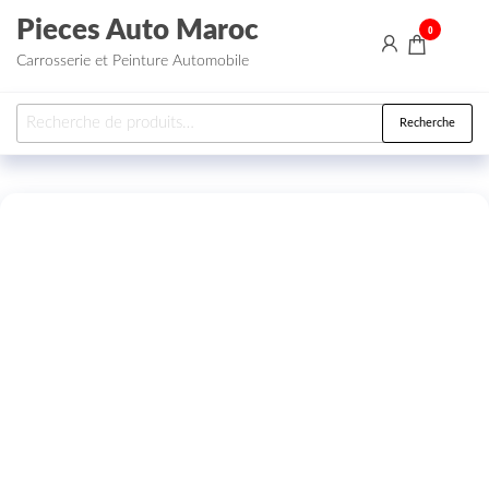
Aller au contenu
Pieces Auto Maroc
0
Carrosserie et Peinture Automobile
Recherche pour :
Recherche