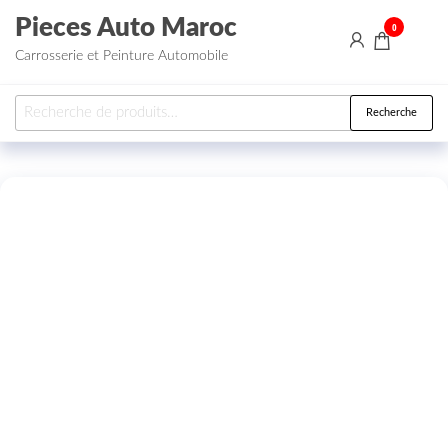
Aller au contenu
Pieces Auto Maroc
0
Carrosserie et Peinture Automobile
Recherche pour :
Recherche