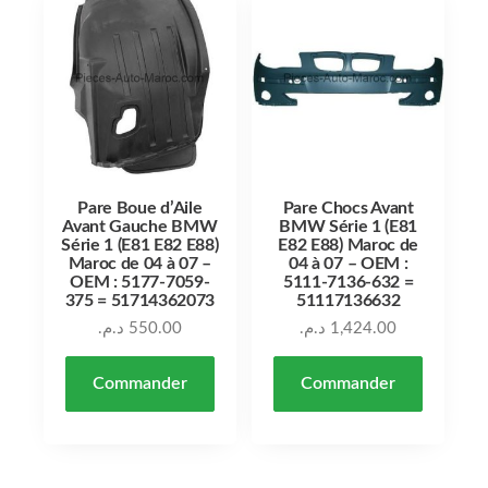
Pare Boue d’Aile
Pare Chocs Avant
Avant Gauche BMW
BMW Série 1 (E81
Série 1 (E81 E82 E88)
E82 E88) Maroc de
Maroc de 04 à 07 –
04 à 07 – OEM :
OEM : 5177-7059-
5111-7136-632 =
375 = 51714362073
51117136632
د.م.
550.00
د.م.
1,424.00
Commander
Commander