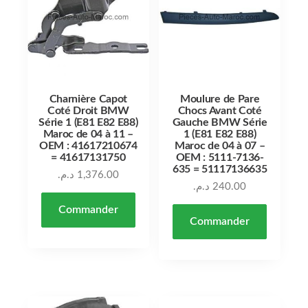
Charnière Capot
Moulure de Pare
Coté Droit BMW
Chocs Avant Coté
Série 1 (E81 E82 E88)
Gauche BMW Série
Maroc de 04 à 11 –
1 (E81 E82 E88)
OEM : 41617210674
Maroc de 04 à 07 –
= 41617131750
OEM : 5111-7136-
635 = 51117136635
د.م.
1,376.00
د.م.
240.00
Commander
Commander