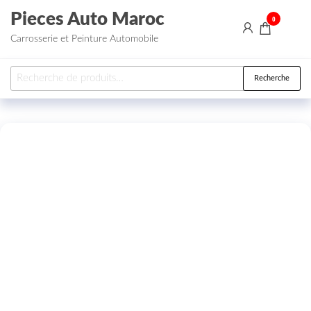
Aller au contenu
Pieces Auto Maroc
0
Carrosserie et Peinture Automobile
Recherche pour :
Recherche