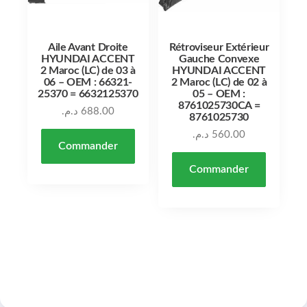
Aile Avant Droite
Rétroviseur Extérieur
HYUNDAI ACCENT
Gauche Convexe
2 Maroc (LC) de 03 à
HYUNDAI ACCENT
06 – OEM : 66321-
2 Maroc (LC) de 02 à
25370 = 6632125370
05 – OEM :
8761025730CA =
د.م.
688.00
8761025730
د.م.
560.00
Commander
Commander