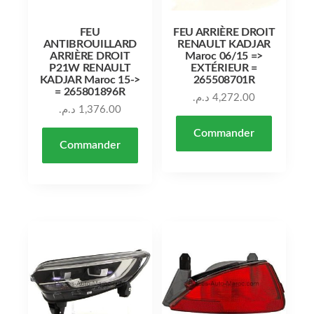
FEU
FEU ARRIÈRE DROIT
ANTIBROUILLARD
RENAULT KADJAR
ARRIÈRE DROIT
Maroc 06/15 =>
P21W RENAULT
EXTÉRIEUR =
KADJAR Maroc 15->
265508701R
= 265801896R
د.م.
4,272.00
د.م.
1,376.00
Commander
Commander