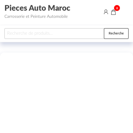
Aller au contenu
Pieces Auto Maroc
0
Carrosserie et Peinture Automobile
Recherche pour :
Recherche