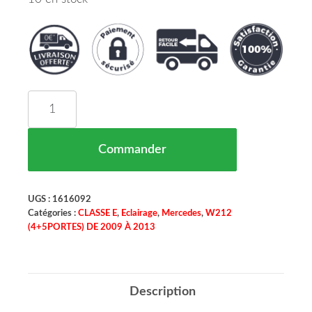
quantité de Feu Arrière Droit Partie Intérieur M
Commander
UGS :
1616092
Catégories :
CLASSE E
,
Eclairage
,
Mercedes
,
W212
(4+5PORTES) DE 2009 À 2013
Description