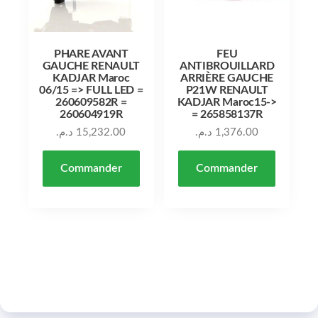
PHARE AVANT
FEU
GAUCHE RENAULT
ANTIBROUILLARD
KADJAR Maroc
ARRIÈRE GAUCHE
06/15 => FULL LED =
P21W RENAULT
260609582R =
KADJAR Maroc15->
260604919R
= 265858137R
د.م.
15,232.00
د.م.
1,376.00
Commander
Commander